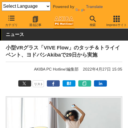
Powered by
Translate
AKIBA PC Hotline!
秋葉原情報
キャンペーン情報
割引・プレゼ
カテゴリ
過去記事
検索
Impressサイト
ニュース
小型VRグラス「VIVE Flow」のタッチ＆トライイ
ベント、ヨドバシAkibaで29日から実施
AKIBA PC Hotline!編集部
2022年4月27日 15:05
リスト