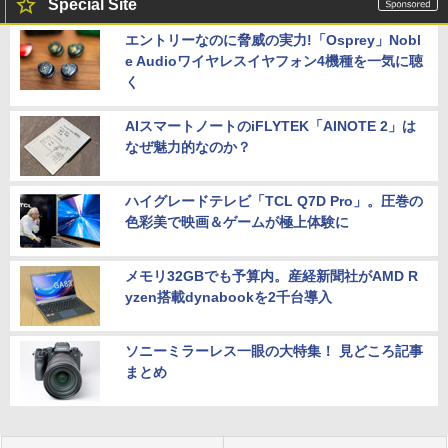
Special Site
エントリーなのに脅威の実力!「Osprey」Nobl
e Audioワイヤレスイヤフォン4機種を一気に聴
く
AIスマートノートのiFLYTEK「AINOTE 2」は
なぜ魅力的なのか？
ハイグレードテレビ「TCL Q7D Pro」。圧巻の
色彩美で映画＆ゲームが極上体験に
メモリ32GBでも予算内。産経新聞社がAMD R
yzen搭載dynabookを2千台導入
ソニーミラーレス一眼の大特集！ 見どころ記事
まとめ