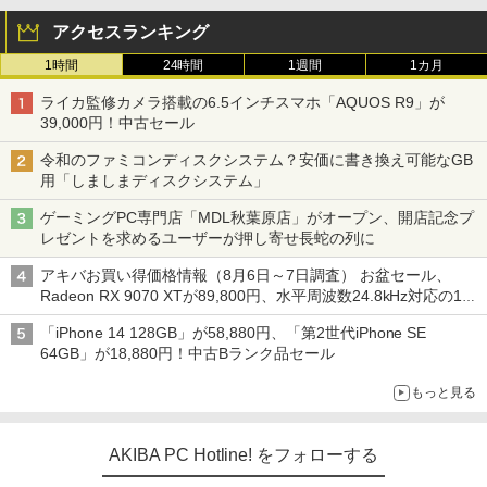
アクセスランキング
1時間
24時間
1週間
1カ月
ライカ監修カメラ搭載の6.5インチスマホ「AQUOS R9」が
39,000円！中古セール
令和のファミコンディスクシステム？安価に書き換え可能なGB
用「しましまディスクシステム」
ゲーミングPC専門店「MDL秋葉原店」がオープン、開店記念プ
レゼントを求めるユーザーが押し寄せ長蛇の列に
アキバお買い得価格情報（8月6日～7日調査） お盆セール、
Radeon RX 9070 XTが89,800円、水平周波数24.8kHz対応の17
型モニターが9,801円、暑さ指数連動セール ほか
「iPhone 14 128GB」が58,880円、「第2世代iPhone SE
64GB」が18,880円！中古Bランク品セール
もっと見る
AKIBA PC Hotline! をフォローする