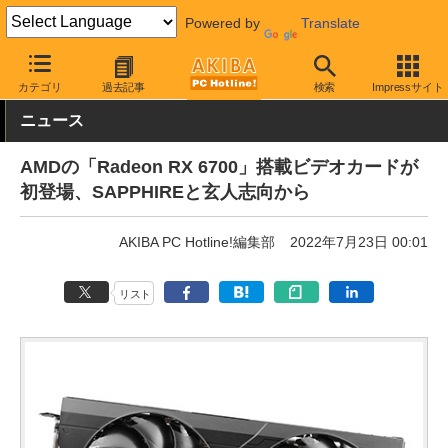
Powered by
Translate
AKIBA PC Hotline!
PCパーツ
ビデオカード（グラフィックボード
カテゴリ
過去記事
検索
Impressサイト
ニュース
AMDの「Radeon RX 6700」搭載ビデオカードが
初登場、SAPPHIREと玄人志向から
AKIBA PC Hotline!編集部
2022年7月23日 00:01
リスト