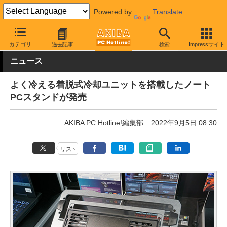
Powered by
Translate
AKIBA PC Hotline!
PC周辺機器
ノートPC冷却台
カテゴリ
過去記事
検索
Impressサイト
ニュース
よく冷える着脱式冷却ユニットを搭載したノート
PCスタンドが発売
AKIBA PC Hotline!編集部
2022年9月5日 08:30
リスト