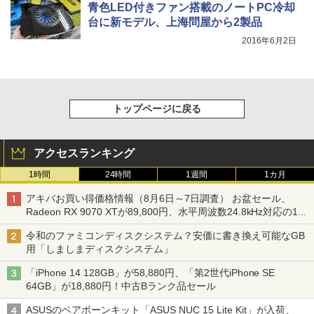
青色LED付きファン搭載のノートPC冷却
台に新モデル、上海問屋から2製品
2016年6月2日
トップページに戻る
アクセスランキング
1時間
24時間
1週間
1カ月
アキバお買い得価格情報（8月6日～7日調査） お盆セール、
Radeon RX 9070 XTが89,800円、水平周波数24.8kHz対応の17
型モニターが9,801円、暑さ指数連動セール ほか
令和のファミコンディスクシステム？安価に書き換え可能なGB
用「しましまディスクシステム」
「iPhone 14 128GB」が58,880円、「第2世代iPhone SE
64GB」が18,880円！中古Bランク品セール
ASUSのベアボーンキット「ASUS NUC 15 Lite Kit」が入荷、