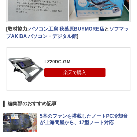
[取材協力:
パソコン工房 秋葉原BUYMORE店
と
ソフマッ
プAKIBA パソコン・デジタル館
]
LZ20DC-GM
編集部のおすすめ記事
5基のファンを搭載したノートPC冷却台
が上海問屋から、17型ノート対応