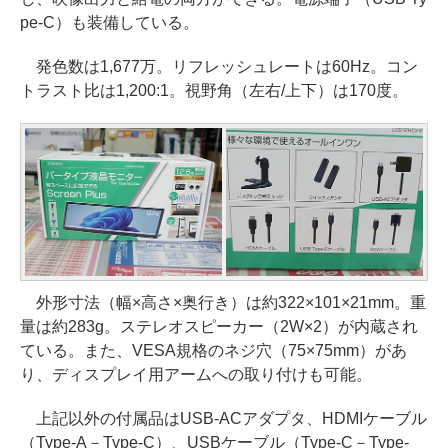
pe-C）も装備している。
発色数は1,677万。リフレッシュレートは60Hz。コン
トラスト比は1,200:1。視野角（左右/上下）は170度。
外形寸法（幅×高さ×奥行き）は約322×101×21mm。重
量は約283g。ステレオスピーカー（2W×2）が内蔵され
ている。また、VESA規格のネジ穴（75×75mm）があ
り、ディスプレイ用アームへの取り付けも可能。
上記以外の付属品はUSB-ACアダプタ、HDMIケーブル
（Type-A－Type-C）、USBケーブル（Type-C－Type-