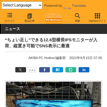
Powered by
Translate
AKIBA PC Hotline!
PC周辺機器
液晶ディスプレイ・モニター
カテゴリ
過去記事
検索
Impressサイト
ニュース
“ちょい足し”できる12.6型横長IPSモニターが入
荷、縦置き可能でSNS表示に最適
AKIBA PC Hotline!編集部
2022年9月15日 07:05
リスト