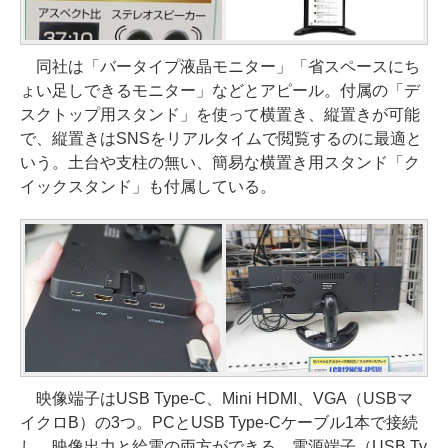
同社は「バータイプ液晶モニター」「省スペースにち
ょい足しできるモニター」などとアピール。付属の「デ
スクトップ用スタンド」を使って横置き、縦置きが可能
で、縦置きはSNSをリアルタイムで閲覧するのに最適と
いう。土台や支柱の無い、簡易な横置き用スタンド「ク
イックスタンド」も付属している。
映像端子はUSB Type-C、Mini HDMI、VGA（USBマ
イクロB）の3つ。PCとUSB Type-Cケーブル1本で接続
し、映像出力と給電の両方ができる。電源端子（USB Ty