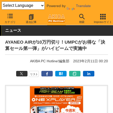
Powered by
Translate
AKIBA PC Hotline!
秋葉原情報
価格情報
特価情報
カテゴリ
過去記事
検索
Impressサイト
ニュース
AYANEO AIRが10万円切り！UMPCがお得な「決
算セール第一弾」がハイビームで実施中
AKIBA PC Hotline!編集部
2023年2月11日 00:20
リスト