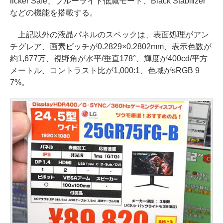
licker Safe、ブルーライト低減モード、Black Stabilizer
などの機能を搭載する。
上記以外の液晶パネルのスペックは、表面処理がアン
チグレア、画素ピッチが0.2829×0.2802mm、表示色数が
約1,677万、視野角が水平/垂直178°、輝度が400cd/平方
メートル、コントラスト比が1,000:1、色域がsRGB 9
7%。