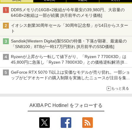
DDR5メモリの16GB×2枚組が今年最安の39,980円、大容量の
64GB×2枚組は一部が続騰 [8月前半のメモリ価格]
イオシス創業30周年セール「30周年記念祭」が14日からスター
ト
Sandisk(Western Digital)製SSDの特価・下落が顕著、最速級の
「SN8100」8TBが一時17万円割れ [8月前半のSSD価格]
Ryzenが上昇から一転して値下がり、「Ryzen 7 7700X3D」は
45,800円に急落し「Ryzen 7 7800X3D」との価格逆転解消 [8月
前半のCPU価格]
GeForce RTX 5070 Ti以上は安価なモデルが売り切れ。一部ショ
ップがビデオカードの購入制限を実施したニュースが注目を集め
る AKIBA PC Hotline! 先週のアクセスランキング 26年7月27日～
もっと見る
26年8月3日
AKIBA PC Hotline! をフォローする