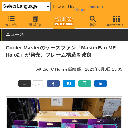
Powered by
Translate
AKIBA PC Hotline!
PCパーツ
ファン関連製品
ケースファン
カテゴリ
過去記事
検索
Impressサイト
ニュース
Cooler Masterのケースファン「MasterFan MF
Halo2」が発売、フレーム構造を改良
AKIBA PC Hotline!編集部
2023年6月9日 13:05
リスト