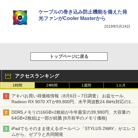
ケーブルの巻き込み防止機能を備えた発
光ファンがCooler Masterから
2019年5月24日
トップページに戻る
アクセスランキング
1時間
24時間
1週間
1カ月
アキバお買い得価格情報（8月6日～7日調査） お盆セール、
Radeon RX 9070 XTが89,800円、水平周波数24.8kHz対応の17
型モニターが9,801円、暑さ指数連動セール ほか
DDR5メモリの16GB×2枚組が今年最安の39,980円、大容量の
64GB×2枚組は一部が続騰 [8月前半のメモリ価格]
iPadでもそのまま使えるボールペン「STYLUS 2WAY」がエレコ
ムから、ゼブラと共同開発