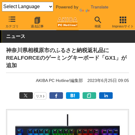
Powered by
Translate
AKIBA PC Hotline!
秋葉原情報
キャンペーン情報
その他
カテゴリ
過去記事
検索
Impressサイト
ニュース
神奈川県相模原市のふるさと納税返礼品に
REALFORCEのゲーミングキーボード「GX1」が
追加
AKIBA PC Hotline!編集部
2023年6月25日 09:05
リスト