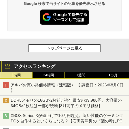
Google 検索で当サイトの記事を優先表示させる
トップページに戻る
アクセスランキング
1時間
24時間
1週間
1カ月
アキバお買い得価格情報（速報版） 【 調査日：2026年8月6日
】
DDR5メモリの16GB×2枚組が今年最安の39,980円、大容量の
64GB×2枚組は一部が続騰 [8月前半のメモリ価格]
XBOX Series Xが値上げで10万円超え。近い性能のゲーミング
PCを自作するといくらになる？【石田賀津男の『酒の肴にPCゲ
ーム』】