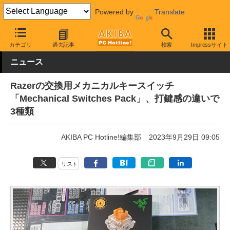
Powered by
Translate
AKIBA PC Hotline!
PC周辺機器
キーボード
キーボード関連ア
カテゴリ
過去記事
検索
Impressサイト
ニュース
Razerの交換用メカニカルキースイッチ
「Mechanical Switches Pack」、打鍵感の違いで
3種類
AKIBA PC Hotline!編集部
2023年9月29日 09:05
リスト