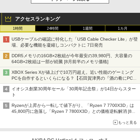
アクセスランキング
1時間
24時間
1週間
1カ月
USBケーブルの確認に特化した「USB Cable Checker Lite」が登
場、必要な機能を凝縮しコンパクトに 7日発売
DDR5メモリの16GB×2枚組が今年最安の39,980円、大容量の
64GB×2枚組は一部が続騰 [8月前半のメモリ価格]
XBOX Series Xが値上げで10万円超え。近い性能のゲーミング
PCを自作するといくらになる？【石田賀津男の『酒の肴にPCゲ
ーム』】
イオシス創業30周年セール「30周年記念祭」が14日からスター
ト
Ryzenが上昇から一転して値下がり、「Ryzen 7 7700X3D」は
45,800円に急落し「Ryzen 7 7800X3D」との価格逆転解消 [8月
前半のCPU価格]
もっと見る