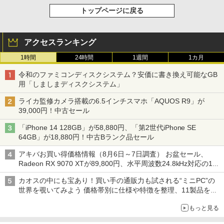
トップページに戻る
アクセスランキング
1時間
24時間
1週間
1カ月
令和のファミコンディスクシステム？安価に書き換え可能なGB
用「しましまディスクシステム」
ライカ監修カメラ搭載の6.5インチスマホ「AQUOS R9」が
39,000円！中古セール
「iPhone 14 128GB」が58,880円、「第2世代iPhone SE
64GB」が18,880円！中古Bランク品セール
アキバお買い得価格情報（8月6日～7日調査） お盆セール、
Radeon RX 9070 XTが89,800円、水平周波数24.8kHz対応の17
型モニターが9,801円、暑さ指数連動セール ほか
カオスの中にも宝あり！買い手の通販力も試される“ミニPC”の
世界を覗いてみよう 価格帯別に仕様や特徴を整理、11製品をピ
ックアップ text by 石川 ひさよし
もっと見る