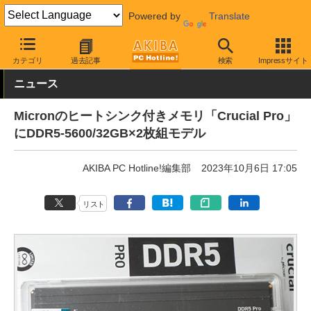
Powered by
Translate
AKIBA PC Hotline!
PCパーツ
メモリ
DDR5メモリ
カテゴリ
過去記事
検索
Impressサイト
ニュース
Micronのヒートシンク付きメモリ「Crucial Pro」
にDDR5-5600/32GB×2枚組モデル
AKIBA PC Hotline!編集部
2023年10月6日 17:05
リスト