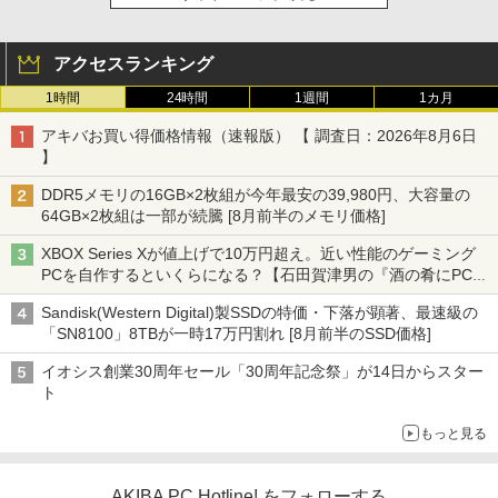
アクセスランキング
1時間
24時間
1週間
1カ月
アキバお買い得価格情報（速報版） 【 調査日：2026年8月6日
】
DDR5メモリの16GB×2枚組が今年最安の39,980円、大容量の
64GB×2枚組は一部が続騰 [8月前半のメモリ価格]
XBOX Series Xが値上げで10万円超え。近い性能のゲーミング
PCを自作するといくらになる？【石田賀津男の『酒の肴にPCゲ
ーム』】
Sandisk(Western Digital)製SSDの特価・下落が顕著、最速級の
「SN8100」8TBが一時17万円割れ [8月前半のSSD価格]
イオシス創業30周年セール「30周年記念祭」が14日からスター
ト
もっと見る
AKIBA PC Hotline! をフォローする