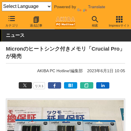
Powered by
Translate
AKIBA PC Hotline!
PCパーツ
メモリ
DDR5メモリ
カテゴリ
過去記事
検索
Impressサイト
ニュース
Micronのヒートシンク付きメモリ「Crucial Pro」
が発売
AKIBA PC Hotline!編集部
2023年6月1日 10:05
リスト