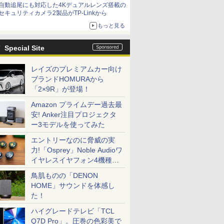
自動追尾にも対応した4Kデュアルレンズ搭載の
セキュリティカメラ2製品がTP-Linkから
もっと見る
Special Site
レイズのプレミアムカー向け
ブランドHOMURAから
「2×9R」が登場！
Amazon プライムデー過去最
安! Anker注目プロジェクタ
ー3モデルを使ってみた
エントリーなのに脅威の実
力!「Osprey」Noble Audioワ
イヤレスイヤフォン4機種を
一気に聴く
鳥肌ものの「DENON
HOME」サウンドを体感し
た！
ハイグレードテレビ「TCL
Q7D Pro」。圧巻の色彩美で