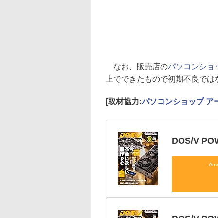
なお、販売店の
パソコンショ
上でできたもので初期不良では
[取材協力:
パソコンショップ ア
DOS/V PO
Am