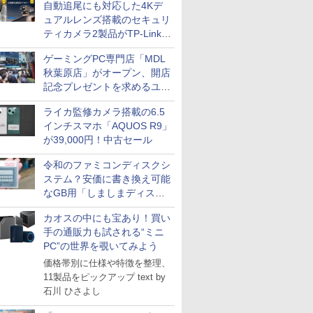
自動追尾にも対応した4Kデ
ュアルレンズ搭載のセキュリ
ティカメラ2製品がTP-Linkか
ら
ゲーミングPC専門店「MDL
秋葉原店」がオープン、開店
記念プレゼントを求めるユー
ザーが押し寄せ長蛇の列に
ライカ監修カメラ搭載の6.5
インチスマホ「AQUOS R9」
が39,000円！中古セール
令和のファミコンディスクシ
ステム？安価に書き換え可能
なGB用「しましまディスク
システム」
カオスの中にも宝あり！買い
手の通販力も試される“ミニ
PC”の世界を覗いてみよう
価格帯別に仕様や特徴を整理、
11製品をピックアップ text by
石川 ひさよし