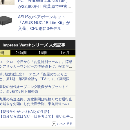
PC「ProDesk 400 G4 DM」
が22,800円！秋葉原で中古
PCセール
ASUSのベアボーンキット
「ASUS NUC 15 Lite Kit」が
入荷、CPU別に3モデル
Impress Watchシリーズ 人気記事
時間
24時間
1週間
1カ月
ユニクロ、今日から「お盆特別セール」。涼感
シアサッカーワンピース待望値下げ、撥水ギア
ショーツは1990円に
第3期放送記念！ アニメ「薬屋のひとりご
と」第1期・第2期全話を「TVer」にて期間限定
で順次無料配信開始
東映の歴代オープニング映像がカプセルトイ
に。全5種で8月下旬発売
九州の高速道路、お盆期間は松橋ICなど通行止
め端末を先頭にした渋滞予測。東九州道への迂
回は料金調整を実施
【現役学生がつづるAIとの生活】
【自分なら選ばない一日を考えて】 空いた午後
をチャッピーに捧げたら、思わぬ絶景に出会っ
もっと見る
た話