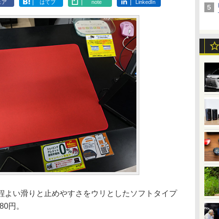
ェア
はてブ
note
LinkedIn
、程よい滑りと止めやすさをウリとしたソフトタイプ
80円。