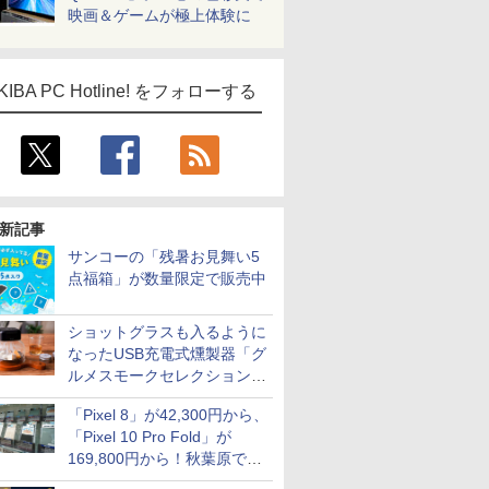
映画＆ゲームが極上体験に
KIBA PC Hotline! をフォローする
新記事
サンコーの「残暑お見舞い5
点福箱」が数量限定で販売中
ショットグラスも入るように
なったUSB充電式燻製器「グ
ルメスモークセレクション
2」がサンコーから
「Pixel 8」が42,300円から、
「Pixel 10 Pro Fold」が
169,800円から！秋葉原で中
古のPixelシリーズがお買い得