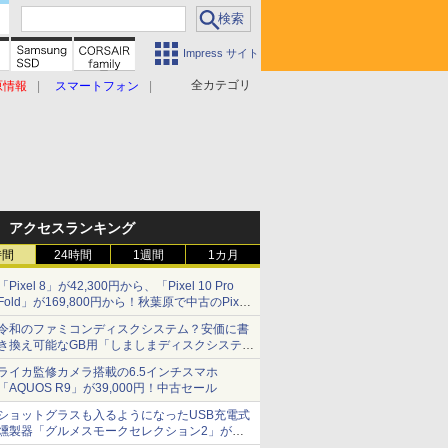
Impress サイト
全カテゴリ
原情報
スマートフォン
アクセスランキング
時間
24時間
1週間
1カ月
「Pixel 8」が42,300円から、「Pixel 10 Pro
Fold」が169,800円から！秋葉原で中古のPixel
シリーズがお買い得
令和のファミコンディスクシステム？安価に書
き換え可能なGB用「しましまディスクシステ
ム」
ライカ監修カメラ搭載の6.5インチスマホ
「AQUOS R9」が39,000円！中古セール
ショットグラスも入るようになったUSB充電式
燻製器「グルメスモークセレクション2」がサ
ンコーから