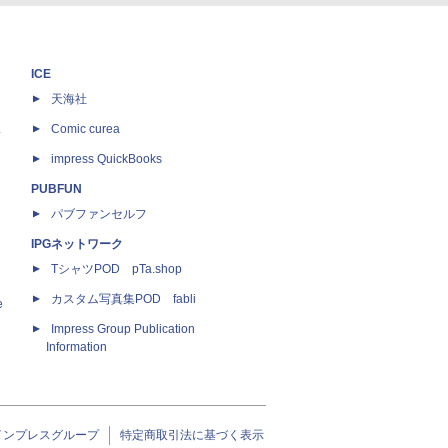
ICE
天海社
ス
Comic curea
impress QuickBooks
PUBFUN
パブファンセルフ
IPGネットワーク
TシャツPOD pTa.shop
カスタム写真集POD fabli
e
Impress Group Publication
Information
インプレスグループ
特定商取引法に基づく表示