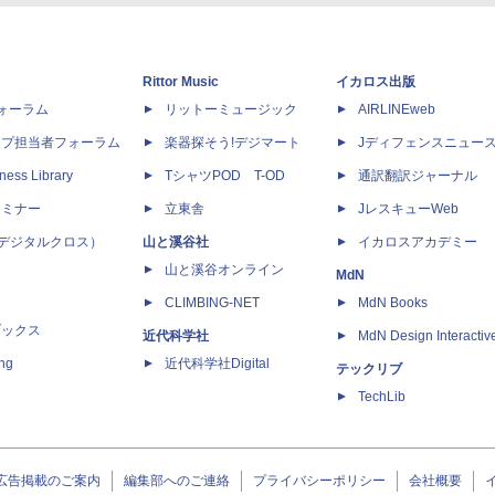
Rittor Music
イカロス出版
dフォーラム
リットーミュージック
AIRLINEweb
ップ担当者フォーラム
楽器探そう!デジマート
Jディフェンスニュー
ness Library
TシャツPOD T-OD
通訳翻訳ジャーナル
セミナー
立東舎
JレスキューWeb
 X（デジタルクロス）
山と溪谷社
イカロスアカデミー
山と溪谷オンライン
MdN
CLIMBING-NET
MdN Books
ブックス
近代科学社
MdN Design Interactiv
ing
近代科学社Digital
テックリブ
TechLib
広告掲載のご案内
編集部へのご連絡
プライバシーポリシー
会社概要