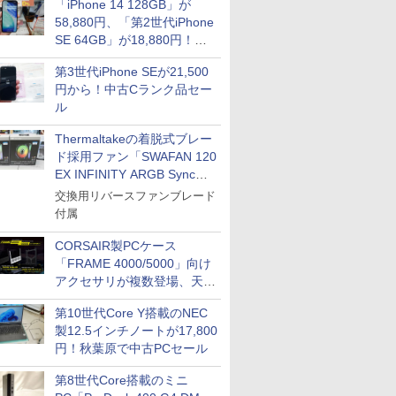
「iPhone 14 128GB」が
58,880円、「第2世代iPhone
SE 64GB」が18,880円！中
古Bランク品セール
第3世代iPhone SEが21,500
円から！中古Cランク品セー
ル
Thermaltakeの着脱式ブレー
ド採用ファン「SWAFAN 120
EX INFINITY ARGB Sync」
に単品パッケージ
交換用リバースファンブレード
付属
CORSAIR製PCケース
「FRAME 4000/5000」向け
アクセサリが複数登場、天然
木製パネルや背面コネクタ対
第10世代Core Y搭載のNEC
応トレイなど
製12.5インチノートが17,800
円！秋葉原で中古PCセール
第8世代Core搭載のミニ