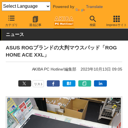
Powered by
Translate
AKIBA PC Hotline!
PC周辺機器
マウスパッド
ASUS
カテゴリ
過去記事
検索
Impressサイト
ニュース
ASUS ROGブランドの大判マウスパッド「ROG
HONE ACE XXL」
AKIBA PC Hotline!編集部
2023年10月13日 09:05
リスト