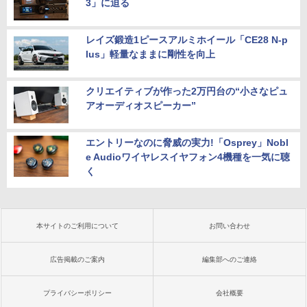
3」に迫る
レイズ鍛造1ピースアルミホイール「CE28 N-p
lus」軽量なままに剛性を向上
クリエイティブが作った2万円台の“小さなピュ
アオーディオスピーカー”
エントリーなのに脅威の実力!「Osprey」Nobl
e Audioワイヤレスイヤフォン4機種を一気に聴
く
本サイトのご利用について
お問い合わせ
広告掲載のご案内
編集部へのご連絡
プライバシーポリシー
会社概要