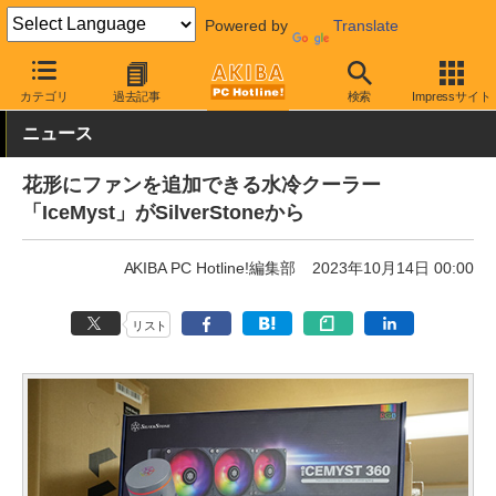
Powered by
Translate
AKIBA PC Hotline!
PCパーツ
水冷クーラー・パーツ
SilverSton
カテゴリ
過去記事
検索
Impressサイト
ニュース
花形にファンを追加できる水冷クーラー
「IceMyst」がSilverStoneから
AKIBA PC Hotline!編集部
2023年10月14日 00:00
リスト