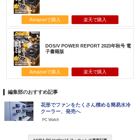
Amazonで購入
楽天で購入
DOS/V POWER REPORT 2023年秋号 電
子書籍版
Amazonで購入
楽天で購入
編集部のおすすめ記事
花形でファンをたくさん積める簡易水冷
クーラー、発売へ
PC Watch