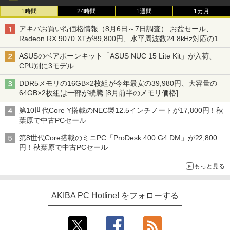
1時間
24時間
1週間
1カ月
アキバお買い得価格情報（8月6日～7日調査） お盆セール、
Radeon RX 9070 XTが89,800円、水平周波数24.8kHz対応の17
型モニターが9,801円、暑さ指数連動セール ほか
ASUSのベアボーンキット「ASUS NUC 15 Lite Kit」が入荷、
CPU別に3モデル
DDR5メモリの16GB×2枚組が今年最安の39,980円、大容量の
64GB×2枚組は一部が続騰 [8月前半のメモリ価格]
第10世代Core Y搭載のNEC製12.5インチノートが17,800円！秋
葉原で中古PCセール
第8世代Core搭載のミニPC「ProDesk 400 G4 DM」が22,800
円！秋葉原で中古PCセール
もっと見る
AKIBA PC Hotline! をフォローする