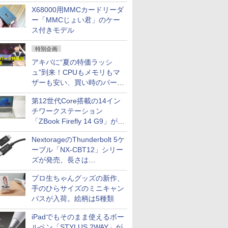
中古PCセール
X68000用MMCカードリーダ
ー「MMCじょい君」のケー
ス付きモデル
特別企画
アキバに“夏の特価ラッシ
ュ”到来！CPUもメモリもマ
ザーも安い、買い時のパーツ
は？【8月7日(金)22時配信】
第12世代Core搭載の14イン
チワークステーション
「ZBook Firefly 14 G9」が
79,800円！秋葉原で中古PC
NextorageのThunderbolt 5ケ
セール
ーブル「NX-CBT12」シリー
ズが発売、長さは
30cm/50cm/1mの3種類
プロ生ちゃんグッズの新作、
手のひらサイズのミニキャン
バスが入荷。絵柄は5種類
iPadでもそのまま使えるボー
ルペン「STYLUS 2WAY」が