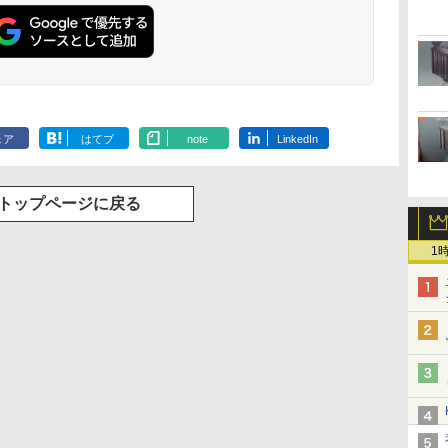
ェア
はてブ
note
LinkedIn
トップページに戻る
1