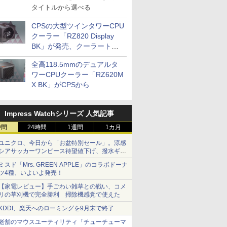
タイトルから選べる
CPSの大型ツインタワーCPU
クーラー「RZ820 Display
BK」が発売、クーラートッ
プに5インチ液晶搭載
全高118.5mmのデュアルタ
ワーCPUクーラー「RZ620M
X BK」がCPSから
Impress Watchシリーズ 人気記事
時間
24時間
1週間
1カ月
ユニクロ、今日から「お盆特別セール」。涼感
シアサッカーワンピース待望値下げ、撥水ギア
ショーツは1990円に
ミスド「Mrs. GREEN APPLE」のコラボドーナ
ツ4種、いよいよ発売！
【家電レビュー】手ごわい雑草との戦い、コメ
リの草刈機で完全勝利 掃除機感覚で使えた
KDDI、楽天へのローミングを9月末で終了
老舗のマウスユーティリティ「チューチューマ