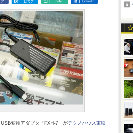
ェア
はてブ
note
LinkedIn
たUSB変換アダプタ「FXH-7」が
テクノハウス東映