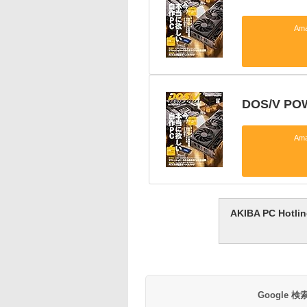
Am
DOS/V P
Am
AKIBA PC H
Google