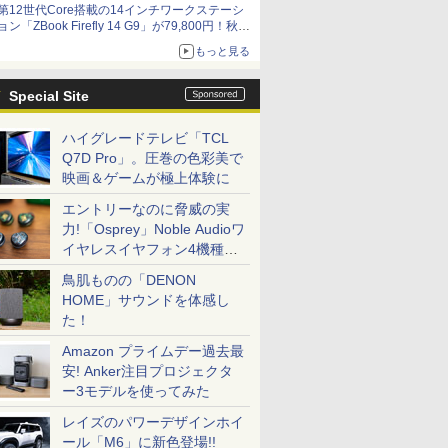
第12世代Core搭載の14インチワークステーシ
ョン「ZBook Firefly 14 G9」が79,800円！秋葉
原で中古PCセール
もっと見る
Special Site
ハイグレードテレビ「TCL
Q7D Pro」。圧巻の色彩美で
映画＆ゲームが極上体験に
エントリーなのに脅威の実
力!「Osprey」Noble Audioワ
イヤレスイヤフォン4機種を
一気に聴く
鳥肌ものの「DENON
HOME」サウンドを体感し
た！
Amazon プライムデー過去最
安! Anker注目プロジェクタ
ー3モデルを使ってみた
レイズのパワーデザインホイ
ール「M6」に新色登場!!