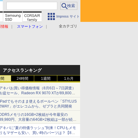
Impress サイト
全カテゴリ
原情報
スマートフォン
アクセスランキング
時間
24時間
1週間
1カ月
アキバお買い得価格情報（8月6日～7日調査）
お盆セール、Radeon RX 9070 XTが89,800
円、水平周波数24.8kHz対応の17型モニターが
iPadでもそのまま使えるボールペン「STYLUS
9,801円、暑さ指数連動セール ほか
2WAY」がエレコムから、ゼブラと共同開発
DDR5メモリの16GB×2枚組が今年最安の
39,980円、大容量の64GB×2枚組は一部が続騰
[8月前半のメモリ価格]
アキバに“夏の特価ラッシュ”到来！CPUもメモ
リもマザーも安い、買い時のパーツは？【8月7
日(金)22時配信】