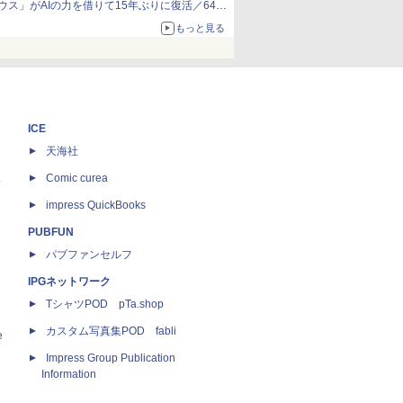
ウス」がAIの力を借りて15年ぶりに復活／64bit
化、Windows 10/11、「Chrome」も走り回
もっと見る
る。復活記念で2026年末まで500円
ICE
天海社
ス
Comic curea
impress QuickBooks
PUBFUN
パブファンセルフ
IPGネットワーク
TシャツPOD pTa.shop
カスタム写真集POD fabli
e
Impress Group Publication
Information