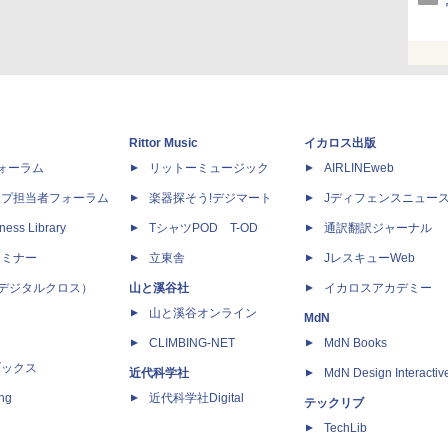
Rittor Music
イカロス出版
dフォーラム
リットーミュージック
AIRLINEweb
ップ担当者フォーラム
楽器探そう!デジマート
Jディフェンスニュー
ness Library
TシャツPOD T-OD
通訳翻訳ジャーナル
セミナー
立東舎
JレスキューWeb
 X（デジタルクロス）
山と溪谷社
イカロスアカデミー
山と溪谷オンライン
MdN
CLIMBING-NET
MdN Books
ブックス
近代科学社
MdN Design Interactiv
ing
近代科学社Digital
テックリブ
TechLib