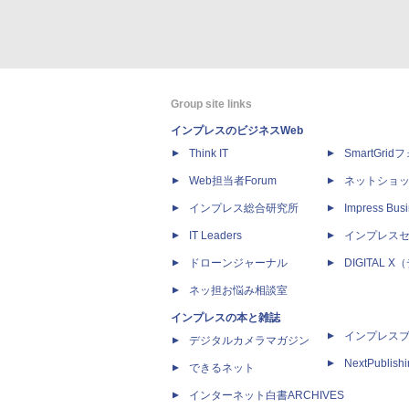
Group site links
インプレスのビジネスWeb
Think IT
SmartGri
Web担当者Forum
ネットショ
インプレス総合研究所
Impress Busi
IT Leaders
インプレス
ドローンジャーナル
DIGITAL
ネッ担お悩み相談室
インプレスの本と雑誌
インプレス
デジタルカメラマガジン
NextPublish
できるネット
インターネット白書ARCHIVES