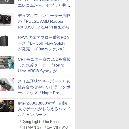
エレコムから、ゼブラと共同
開発
デュアルファンクーラー搭載
の「PULSE AMD Radeon
RX 9050」がSAPPHIREから
HAVNのエアフロー重視PCケ
ース「BF 360 Flow Solid」
が発売、180mmファン×2搭
載
CRTモニター風のLCDを搭載
した水冷クーラー「Retro
Ultra ARGB Sync」が
Thermaltakeから
スリム形状でキーボードとも
組み合わせやすいトラックボ
ールマウス「Nape Pro」が
Keychronから
Intel Z890/B860マザーの購
入でゲームがもらえるバンド
ルキャンペーン
『Dying Light: The Beast』
『HITMAN 3』『Civ VII』の3