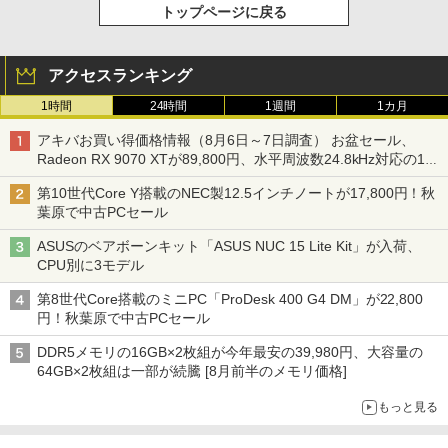
トップページに戻る
アクセスランキング
1時間
24時間
1週間
1カ月
アキバお買い得価格情報（8月6日～7日調査） お盆セール、
Radeon RX 9070 XTが89,800円、水平周波数24.8kHz対応の17
型モニターが9,801円、暑さ指数連動セール ほか
第10世代Core Y搭載のNEC製12.5インチノートが17,800円！秋
葉原で中古PCセール
ASUSのベアボーンキット「ASUS NUC 15 Lite Kit」が入荷、
CPU別に3モデル
第8世代Core搭載のミニPC「ProDesk 400 G4 DM」が22,800
円！秋葉原で中古PCセール
DDR5メモリの16GB×2枚組が今年最安の39,980円、大容量の
64GB×2枚組は一部が続騰 [8月前半のメモリ価格]
もっと見る