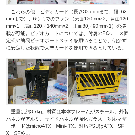
これらの他、ビデオカード（長さ335mmまで、幅162
mmまで）、6つまでのファン（天面120mm×2、背面120
mm×1、底面120／140mm×2、正面80／90mm×1）の搭
載が可能。ビデオカードについては、付属のPCケース固
定式の簡易ビデオボードステイを用いることで、傾かず
に安定した状態で大型カードを使用できるとしている。
重量は約3.7kg。材質は本体フレームがスチール、外装
パネルがアルミ、サイドパネルが強化ガラス。対応マザ
ーボードはmicroATX、Mini-ITX。対応PSUはATX、SF
X、SFX-L。