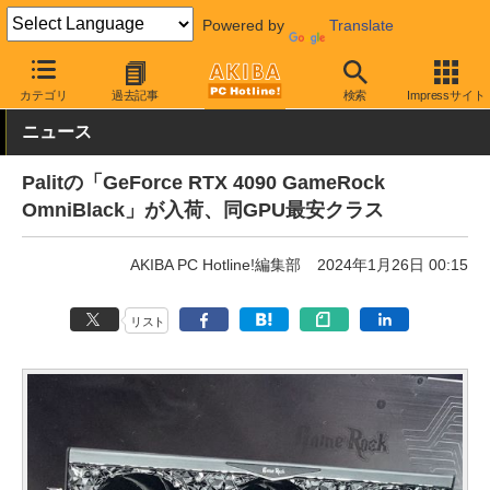
Powered by
Translate
AKIBA PC Hotline!
PCパーツ
ビデオカード（グラフィックボード
カテゴリ
過去記事
検索
Impressサイト
ニュース
Palitの「GeForce RTX 4090 GameRock
OmniBlack」が入荷、同GPU最安クラス
AKIBA PC Hotline!編集部
2024年1月26日 00:15
リスト