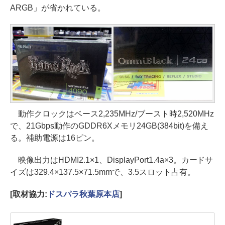
ARGB」が省かれている。
動作クロックはベース2,235MHz/ブースト時2,520MHz
で、21Gbps動作のGDDR6Xメモリ24GB(384bit)を備え
る。補助電源は16ピン。
映像出力はHDMI2.1×1、DisplayPort1.4a×3。カードサ
イズは329.4×137.5×71.5mmで、3.5スロット占有。
[取材協力:
ドスパラ秋葉原本店
]