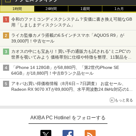
1時間
24時間
1週間
1カ月
令和のファミコンディスクシステム？安価に書き換え可能なGB
用「しましまディスクシステム」
ライカ監修カメラ搭載の6.5インチスマホ「AQUOS R9」が
39,000円！中古セール
カオスの中にも宝あり！買い手の通販力も試される“ミニPC”の
世界を覗いてみよう 価格帯別に仕様や特徴を整理、11製品をピ
ックアップ text by 石川 ひさよし
「iPhone 14 128GB」が58,880円、「第2世代iPhone SE
64GB」が18,880円！中古Bランク品セール
アキバお買い得価格情報（8月6日～7日調査） お盆セール、
Radeon RX 9070 XTが89,800円、水平周波数24.8kHz対応の17
型モニターが9,801円、暑さ指数連動セール ほか
もっと見る
AKIBA PC Hotline! をフォローする