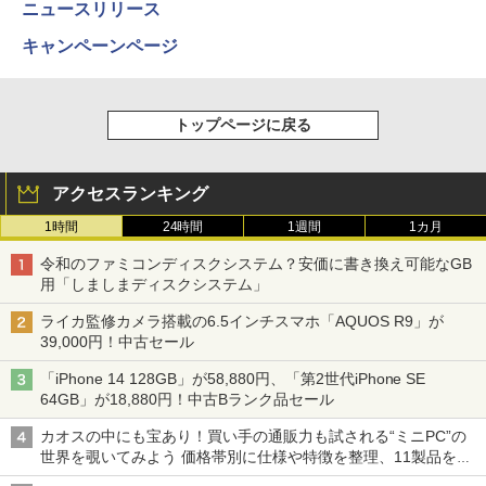
ニュースリリース
キャンペーンページ
トップページに戻る
アクセスランキング
1時間
24時間
1週間
1カ月
令和のファミコンディスクシステム？安価に書き換え可能なGB
用「しましまディスクシステム」
ライカ監修カメラ搭載の6.5インチスマホ「AQUOS R9」が
39,000円！中古セール
「iPhone 14 128GB」が58,880円、「第2世代iPhone SE
64GB」が18,880円！中古Bランク品セール
カオスの中にも宝あり！買い手の通販力も試される“ミニPC”の
世界を覗いてみよう 価格帯別に仕様や特徴を整理、11製品をピ
ックアップ text by 石川 ひさよし