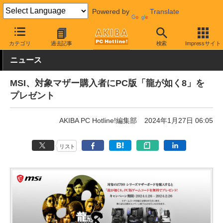
Powered by
Translate
AKIBA PC Hotline!
秋葉原情報
キャンペーン情報
割引・プレゼ
カテゴリ
過去記事
検索
Impressサイト
ニュース
MSI、対象マザー購入者にPC版「龍が如く8」を
プレゼント
AKIBA PC Hotline!編集部
2024年1月27日 06:05
リスト