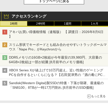
トップページに戻る
アクセスランキング
1時間
24時間
1週間
1カ月
アキバお買い得価格情報（速報版） 【 調査日：2026年8月6日
】
スリム形状でキーボードとも組み合わせやすいトラックボールマ
ウス「Nape Pro」がKeychronから
DDR5メモリの16GB×2枚組が今年最安の39,980円、大容量の
64GB×2枚組は一部が続騰 [8月前半のメモリ価格]
XBOX Series Xが値上げで10万円超え。近い性能のゲーミング
PCを自作するといくらになる？【石田賀津男の『酒の肴にPCゲ
ーム』】
Sandisk(Western Digital)製SSDの特価・下落が顕著、最速級の
「SN8100」8TBが一時17万円割れ [8月前半のSSD価格]
もっと見る