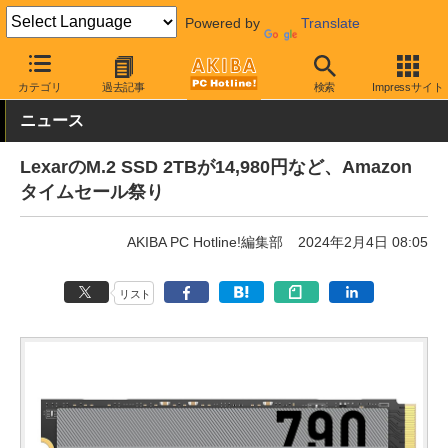
Powered by
Translate
AKIBA PC Hotline!
秋葉原情報
価格情報
特価情報
カテゴリ
過去記事
検索
Impressサイト
ニュース
LexarのM.2 SSD 2TBが14,980円など、Amazon
タイムセール祭り
AKIBA PC Hotline!編集部
2024年2月4日 08:05
リスト