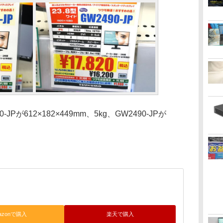
が612×182×449mm、5kg、GW2490-JPが
azonで購入
楽天で購入