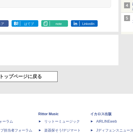
ェア
はてブ
note
LinkedIn
トップページに戻る
Rittor Music
イカロス出版
dフォーラム
リットーミュージック
AIRLINEweb
ップ担当者フォーラム
楽器探そう!デジマート
Jディフェンスニュー