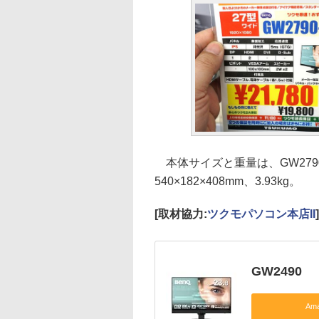
本体サイズと重量は、GW2790-JP
540×182×408mm、3.93kg。
[取材協力:
ツクモパソコン本店II
]
GW2490
Am