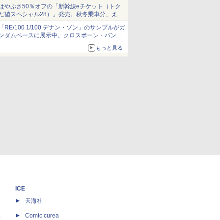
当選無効分
はやぶさ50％オフの「新幹線eチケット（トク
だ値スペシャル28）」発売。秋冬乗車分、えき
ねっと限定
「RE/100 1/100 デナン・ゾン」のサンプルがガ
ンダムベースに展示中。クロスボーン・バンガ
ードの制式量産機が間もなく発送【ガンダムベ
もっと見る
ース撮り下ろし】
ICE
天海社
ス
Comic curea