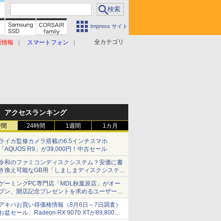
Impress サイト
全カテゴリ
原情報
スマートフォン
アクセスランキング
時間
24時間
1週間
1カ月
ライカ監修カメラ搭載の6.5インチスマホ
「AQUOS R9」が39,000円！中古セール
令和のファミコンディスクシステム？安価に書
き換え可能なGB用「しましまディスクシステ
ム」
ゲーミングPC専門店「MDL秋葉原店」がオー
プン、開店記念プレゼントを求めるユーザーが
押し寄せ長蛇の列に
アキバお買い得価格情報（8月6日～7日調査）
お盆セール、Radeon RX 9070 XTが89,800
円、水平周波数24.8kHz対応の17型モニターが