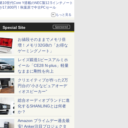
第10世代Core Y搭載のNEC製12.5インチノート
9,801円、暑さ指数連動セール ほか
が17,800円！秋葉原で中古PCセール
もっと見る
Special Site
お値段そのままでメモリ倍
増！メモリ32GBの「お得な
ゲーミングノート」
レイズ鍛造1ピースアルミホ
イール「CE28 N-plus」軽量
なままに剛性を向上
クリエイティブが作った2万
円台の“小さなピュアオーデ
ィオスピーカー”
総合オーディオブランドに進
化するSHANLINGとは何者
か？
Amazon プライムデー過去最
安! Anker注目プロジェクタ