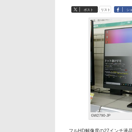
ポスト
リスト
シ
GW2790-JP
フルHD解像度の27インチ液晶デ