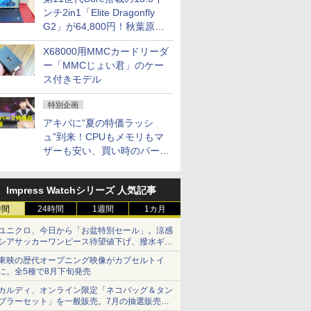
ンチ2in1「Elite Dragonfly
G2」が64,800円！秋葉原で
中古PCセール
X68000用MMCカードリーダ
ー「MMCじょい君」のケー
ス付きモデル
特別企画
アキバに“夏の特価ラッシ
ュ”到来！CPUもメモリもマ
ザーも安い、買い時のパーツ
は？【8月7日(金)22時配信】
Impress Watchシリーズ 人気記事
時間
24時間
1週間
1カ月
ユニクロ、今日から「お盆特別セール」。涼感
シアサッカーワンピース待望値下げ、撥水ギア
ショーツは1990円に
東映の歴代オープニング映像がカプセルトイ
に。全5種で8月下旬発売
カルディ、オンライン限定「ネコバッグ＆タン
ブラーセット」を一般販売。7月の抽選販売の