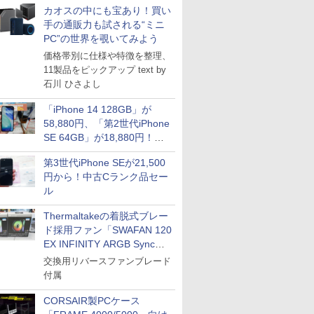
カオスの中にも宝あり！買い
手の通販力も試される“ミニ
PC”の世界を覗いてみよう
価格帯別に仕様や特徴を整理、
11製品をピックアップ text by
石川 ひさよし
「iPhone 14 128GB」が
58,880円、「第2世代iPhone
SE 64GB」が18,880円！中
古Bランク品セール
第3世代iPhone SEが21,500
円から！中古Cランク品セー
ル
Thermaltakeの着脱式ブレー
ド採用ファン「SWAFAN 120
EX INFINITY ARGB Sync」
に単品パッケージ
交換用リバースファンブレード
付属
CORSAIR製PCケース