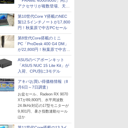
「FRAME 4000/5000」向け
アクセサリが複数登場、天然
木製パネルや背面コネクタ対
第10世代Core Y搭載のNEC
応トレイなど
製12.5インチノートが17,800
円！秋葉原で中古PCセール
第8世代Core搭載のミニ
PC「ProDesk 400 G4 DM」
が22,800円！秋葉原で中古
PCセール
ASUSのベアボーンキット
「ASUS NUC 15 Lite Kit」が
入荷、CPU別に3モデル
アキバお買い得価格情報（8
月6日～7日調査）
お盆セール、Radeon RX 9070
XTが89,800円、水平周波数
24.8kHz対応の17型モニターが
9,801円、暑さ指数連動セール
ほか
第11世代Core搭載の13.3イ