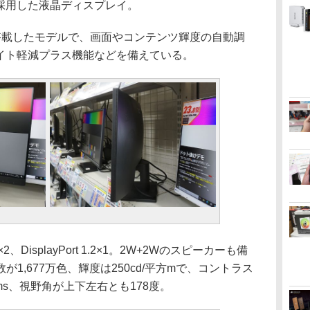
を採用した液晶ディスプレイ。
搭載したモデルで、画面やコンテンツ輝度の自動調
ルーライト軽減プラス機能などを備えている。
DisplayPort 1.2×1。2W+2Wのスピーカーも備
1,677万色、輝度は250cd/平方mで、コントラス
5ms、視野角が上下左右とも178度。