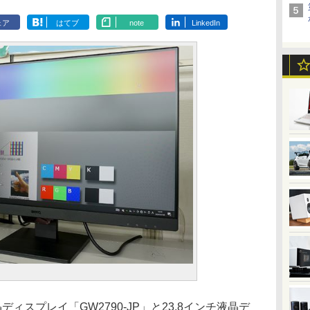
ェア
はてブ
note
LinkedIn
ィスプレイ「GW2790-JP」と23.8インチ液晶デ