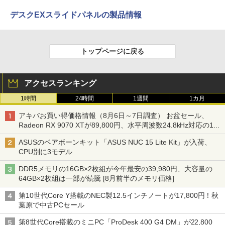
デスクEXスライドパネルの製品情報
トップページに戻る
アクセスランキング
1時間
24時間
1週間
1カ月
アキバお買い得価格情報（8月6日～7日調査） お盆セール、
Radeon RX 9070 XTが89,800円、水平周波数24.8kHz対応の17
型モニターが9,801円、暑さ指数連動セール ほか
ASUSのベアボーンキット「ASUS NUC 15 Lite Kit」が入荷、
CPU別に3モデル
DDR5メモリの16GB×2枚組が今年最安の39,980円、大容量の
64GB×2枚組は一部が続騰 [8月前半のメモリ価格]
第10世代Core Y搭載のNEC製12.5インチノートが17,800円！秋
葉原で中古PCセール
第8世代Core搭載のミニPC「ProDesk 400 G4 DM」が22,800