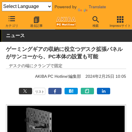
Powered by
Translate
AKIBA PC Hotline!
PC周辺機器
ゲーミングチェア・PC用デスク
カテゴリ
過去記事
検索
Impressサイト
ニュース
ゲーミングギアの収納に役立つデスク拡張パネル
がサンコーから、PC本体の設置も可能
デスクの端にクランプで固定
AKIBA PC Hotline!編集部
2024年2月25日 10:05
リスト