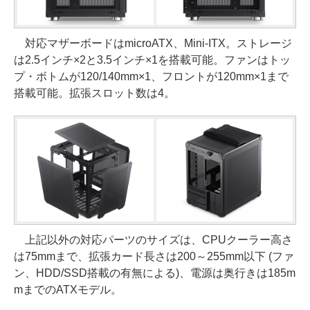
対応マザーボードはmicroATX、Mini-ITX。ストレージ
は2.5インチ×2と3.5インチ×1を搭載可能。ファンはトッ
プ・ボトムが120/140mm×1、フロントが120mm×1まで
搭載可能。拡張スロット数は4。
上記以外の対応パーツのサイズは、CPUクーラー高さ
は75mmまで、拡張カード長さは200～255mm以下 (ファ
ン、HDD/SSD搭載の有無による)、電源は奥行きは185m
mまでのATXモデル。