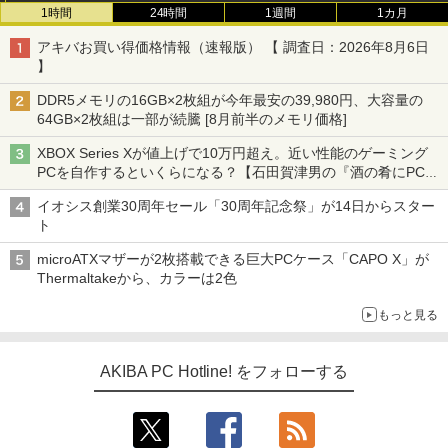
1時間
24時間
1週間
1カ月
アキバお買い得価格情報（速報版） 【 調査日：2026年8月6日
】
DDR5メモリの16GB×2枚組が今年最安の39,980円、大容量の
64GB×2枚組は一部が続騰 [8月前半のメモリ価格]
XBOX Series Xが値上げで10万円超え。近い性能のゲーミング
PCを自作するといくらになる？【石田賀津男の『酒の肴にPCゲ
ーム』】
イオシス創業30周年セール「30周年記念祭」が14日からスター
ト
microATXマザーが2枚搭載できる巨大PCケース「CAPO X」が
Thermaltakeから、カラーは2色
もっと見る
AKIBA PC Hotline! をフォローする