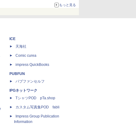
67%オフで990円
もっと見る
ICE
天海社
ス
Comic curea
impress QuickBooks
PUBFUN
パブファンセルフ
IPGネットワーク
TシャツPOD pTa.shop
カスタム写真集POD fabli
e
Impress Group Publication
Information