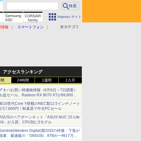
Impress サイト
全カテゴリ
原情報
スマートフォン
アクセスランキング
時間
24時間
1週間
1カ月
アキバお買い得価格情報（8月6日～7日調査）
お盆セール、Radeon RX 9070 XTが89,800
円、水平周波数24.8kHz対応の17型モニターが
第10世代Core Y搭載のNEC製12.5インチノート
9,801円、暑さ指数連動セール ほか
が17,800円！秋葉原で中古PCセール
ASUSのベアボーンキット「ASUS NUC 15 Lite
Kit」が入荷、CPU別に3モデル
Sandisk(Western Digital)製SSDの特価・下落が
顕著、最速級の「SN8100」8TBが一時17万円
割れ [8月前半のSSD価格]