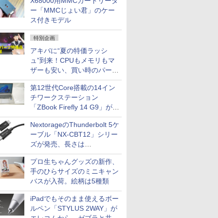
X68000用MMCカードリーダ
ー「MMCじょい君」のケー
ス付きモデル
特別企画
アキバに“夏の特価ラッシ
ュ”到来！CPUもメモリもマ
ザーも安い、買い時のパーツ
は？【8月7日(金)22時配信】
第12世代Core搭載の14イン
チワークステーション
「ZBook Firefly 14 G9」が
79,800円！秋葉原で中古PC
NextorageのThunderbolt 5ケ
セール
ーブル「NX-CBT12」シリー
ズが発売、長さは
30cm/50cm/1mの3種類
プロ生ちゃんグッズの新作、
手のひらサイズのミニキャン
バスが入荷。絵柄は5種類
iPadでもそのまま使えるボー
ルペン「STYLUS 2WAY」が