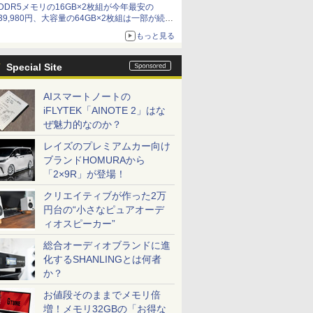
DDR5メモリの16GB×2枚組が今年最安の
39,980円、大容量の64GB×2枚組は一部が続騰
[8月前半のメモリ価格]
もっと見る
Special Site
AIスマートノートの
iFLYTEK「AINOTE 2」はな
ぜ魅力的なのか？
レイズのプレミアムカー向け
ブランドHOMURAから
「2×9R」が登場！
クリエイティブが作った2万
円台の“小さなピュアオーデ
ィオスピーカー”
総合オーディオブランドに進
化するSHANLINGとは何者
か？
お値段そのままでメモリ倍
増！メモリ32GBの「お得な