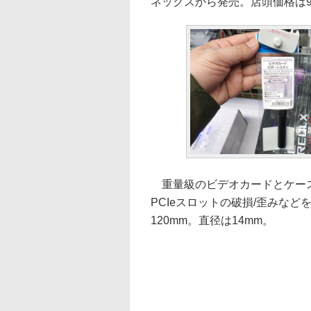
ネックスから発売。店頭価格は9
重量級のビデオカードとケース
PCIeスロットの破損/歪みな
120mm。直径は14mm。