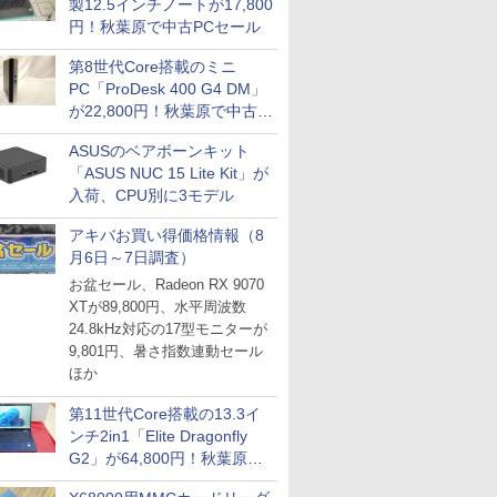
製12.5インチノートが17,800
円！秋葉原で中古PCセール
第8世代Core搭載のミニ
PC「ProDesk 400 G4 DM」
が22,800円！秋葉原で中古
PCセール
ASUSのベアボーンキット
「ASUS NUC 15 Lite Kit」が
入荷、CPU別に3モデル
アキバお買い得価格情報（8
月6日～7日調査）
お盆セール、Radeon RX 9070
XTが89,800円、水平周波数
24.8kHz対応の17型モニターが
9,801円、暑さ指数連動セール
ほか
第11世代Core搭載の13.3イ
ンチ2in1「Elite Dragonfly
G2」が64,800円！秋葉原で
中古PCセール