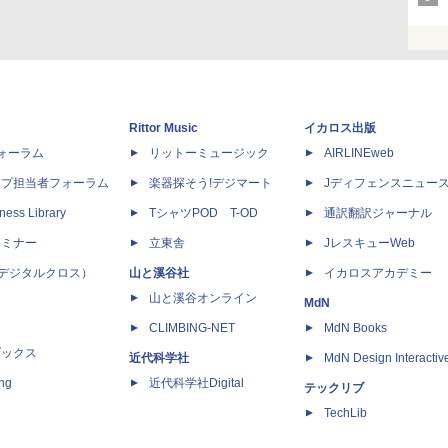
Rittor Music
イカロス出版
dフォーラム
リットーミュージック
AIRLINEweb
ップ担当者フォーラム
楽器探そう!デジマート
Jディフェンスニュー
ness Library
TシャツPOD T-OD
通訳翻訳ジャーナル
セミナー
立東舎
JレスキューWeb
 X（デジタルクロス）
山と溪谷社
イカロスアカデミー
山と溪谷オンライン
MdN
CLIMBING-NET
MdN Books
ブックス
近代科学社
MdN Design Interactiv
ing
近代科学社Digital
テックリブ
TechLib