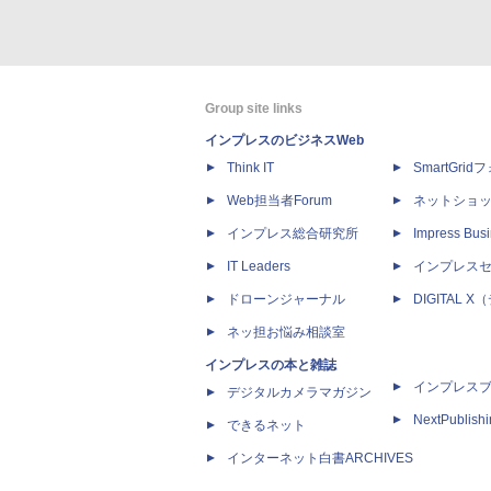
Group site links
インプレスのビジネスWeb
Think IT
SmartGri
Web担当者Forum
ネットショ
インプレス総合研究所
Impress Busi
IT Leaders
インプレス
ドローンジャーナル
DIGITAL
ネッ担お悩み相談室
インプレスの本と雑誌
インプレス
デジタルカメラマガジン
NextPublish
できるネット
インターネット白書ARCHIVES