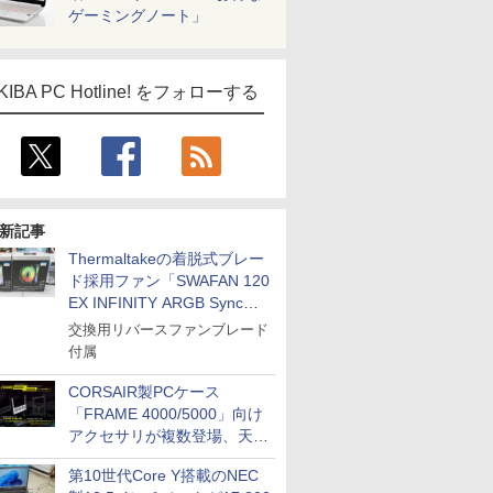
ゲーミングノート」
KIBA PC Hotline! をフォローする
新記事
Thermaltakeの着脱式ブレー
ド採用ファン「SWAFAN 120
EX INFINITY ARGB Sync」
に単品パッケージ
交換用リバースファンブレード
付属
CORSAIR製PCケース
「FRAME 4000/5000」向け
アクセサリが複数登場、天然
木製パネルや背面コネクタ対
第10世代Core Y搭載のNEC
応トレイなど