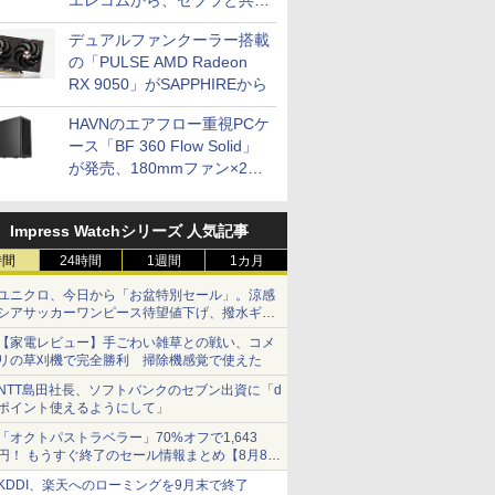
エレコムから、ゼブラと共同
開発
デュアルファンクーラー搭載
の「PULSE AMD Radeon
RX 9050」がSAPPHIREから
HAVNのエアフロー重視PCケ
ース「BF 360 Flow Solid」
が発売、180mmファン×2搭
載
Impress Watchシリーズ 人気記事
時間
24時間
1週間
1カ月
ユニクロ、今日から「お盆特別セール」。涼感
シアサッカーワンピース待望値下げ、撥水ギア
ショーツは1990円に
【家電レビュー】手ごわい雑草との戦い、コメ
リの草刈機で完全勝利 掃除機感覚で使えた
NTT島田社長、ソフトバンクのセブン出資に「d
ポイント使えるようにして」
「オクトパストラベラー」70%オフで1,643
円！ もうすぐ終了のセール情報まとめ【8月8日
更新】
KDDI、楽天へのローミングを9月末で終了
ニンテンドーeショップでは「大神 絶景版」が