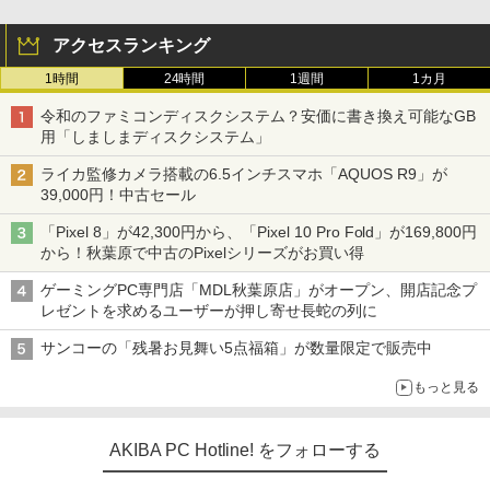
アクセスランキング
1時間
24時間
1週間
1カ月
令和のファミコンディスクシステム？安価に書き換え可能なGB
用「しましまディスクシステム」
ライカ監修カメラ搭載の6.5インチスマホ「AQUOS R9」が
39,000円！中古セール
「Pixel 8」が42,300円から、「Pixel 10 Pro Fold」が169,800円
から！秋葉原で中古のPixelシリーズがお買い得
ゲーミングPC専門店「MDL秋葉原店」がオープン、開店記念プ
レゼントを求めるユーザーが押し寄せ長蛇の列に
サンコーの「残暑お見舞い5点福箱」が数量限定で販売中
もっと見る
AKIBA PC Hotline! をフォローする