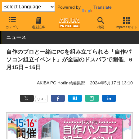
Powered by
Translate
AKIBA PC Hotline!
イベント
イベント告知
カテゴリ
過去記事
検索
Impressサイト
ニュース
自作のプロと一緒にPCを組み立てられる「自作パ
ソコン組立イベント」が全国のドスパラで開催、6
月15日～16日
AKIBA PC Hotline!編集部
2024年5月17日 13:10
リスト