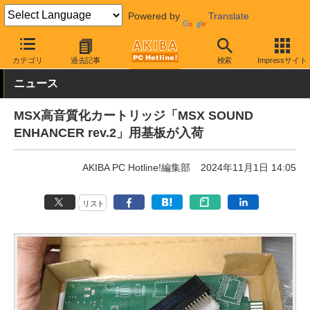
Powered by
Translate
AKIBA PC Hotline!
ガジェット
電子工作キット
カテゴリ
過去記事
検索
Impressサイト
ニュース
MSX高音質化カートリッジ「MSX SOUND
ENHANCER rev.2」用基板が入荷
AKIBA PC Hotline!編集部
2024年11月1日 14:05
リスト