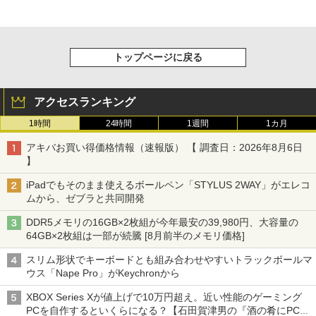
トップページに戻る
アクセスランキング
1時間
24時間
1週間
1カ月
アキバお買い得価格情報（速報版） 【 調査日：2026年8月6日
】
iPadでもそのまま使えるボールペン「STYLUS 2WAY」がエレコ
ムから、ゼブラと共同開発
DDR5メモリの16GB×2枚組が今年最安の39,980円、大容量の
64GB×2枚組は一部が続騰 [8月前半のメモリ価格]
スリム形状でキーボードとも組み合わせやすいトラックボールマ
ウス「Nape Pro」がKeychronから
XBOX Series Xが値上げで10万円超え。近い性能のゲーミング
PCを自作するといくらになる？【石田賀津男の『酒の肴にPCゲ