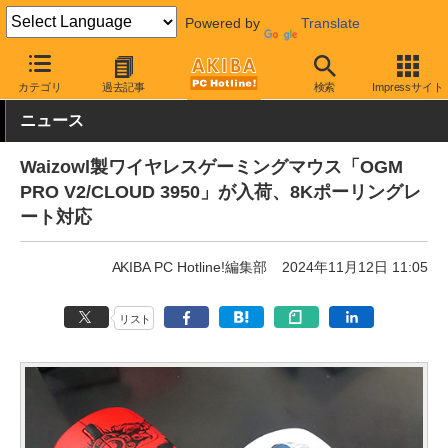
Powered by
Translate
AKIBA PC Hotline!
PC周辺機器
マウス
ゲーミングマウス
カテゴリ
過去記事
検索
Impressサイト
ニュース
Waizowl製ワイヤレスゲーミングマウス「OGM
PRO V2/CLOUD 3950」が入荷、8Kポーリングレ
ート対応
AKIBA PC Hotline!編集部
2024年11月12日 11:05
リスト