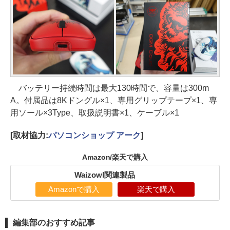
バッテリー持続時間は最大130時間で、容量は300m
A。付属品は8Kドングル×1、専用グリップテープ×1、専
用ソール×3Type、取扱説明書×1、ケーブル×1
[取材協力:
パソコンショップ アーク
]
Amazon/楽天で購入
Waizowl関連製品
Amazonで購入
楽天で購入
編集部のおすすめ記事