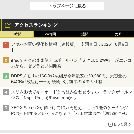
トップページに戻る
アクセスランキング
1時間
24時間
1週間
1カ月
アキバお買い得価格情報（速報版） 【 調査日：2026年8月6日
】
iPadでもそのまま使えるボールペン「STYLUS 2WAY」がエレコ
ムから、ゼブラと共同開発
DDR5メモリの16GB×2枚組が今年最安の39,980円、大容量の
64GB×2枚組は一部が続騰 [8月前半のメモリ価格]
スリム形状でキーボードとも組み合わせやすいトラックボールマ
ウス「Nape Pro」がKeychronから
XBOX Series Xが値上げで10万円超え。近い性能のゲーミング
PCを自作するといくらになる？【石田賀津男の『酒の肴にPCゲ
ーム』】
もっと見る