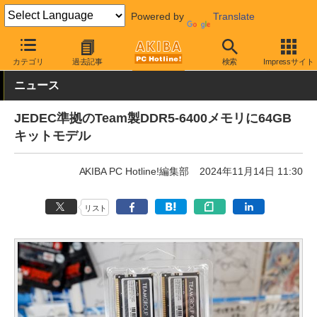
Powered by
Translate
AKIBA PC Hotline!
PCパーツ
メモリ
DDR5メモリ
カテゴリ
過去記事
検索
Impressサイト
ニュース
JEDEC準拠のTeam製DDR5-6400メモリに64GB
キットモデル
AKIBA PC Hotline!編集部
2024年11月14日 11:30
リスト