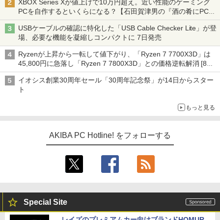
XBOX Series Xが値上げで10万円超え。近い性能のゲーミング
PCを自作するといくらになる？【石田賀津男の『酒の肴にPCゲ
ーム』】
USBケーブルの確認に特化した「USB Cable Checker Lite」が登
場、必要な機能を凝縮しコンパクトに 7日発売
Ryzenが上昇から一転して値下がり、「Ryzen 7 7700X3D」は
45,800円に急落し「Ryzen 7 7800X3D」との価格逆転解消 [8月
前半のCPU価格]
イオシス創業30周年セール「30周年記念祭」が14日からスター
ト
もっと見る
AKIBA PC Hotline! をフォローする
Special Site
レイズのプレミアムカー向けブランドHOMUR