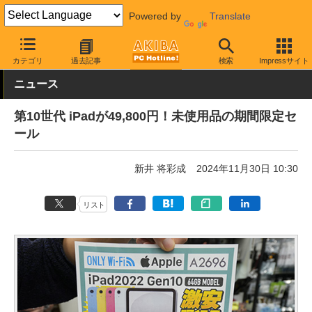
Powered by
Translate
AKIBA PC Hotline!
秋葉原情報
価格情報
特価情報
カテゴリ
過去記事
検索
Impressサイト
ニュース
第10世代 iPadが49,800円！未使用品の期間限定セ
ール
新井 将彩成
2024年11月30日 10:30
リスト