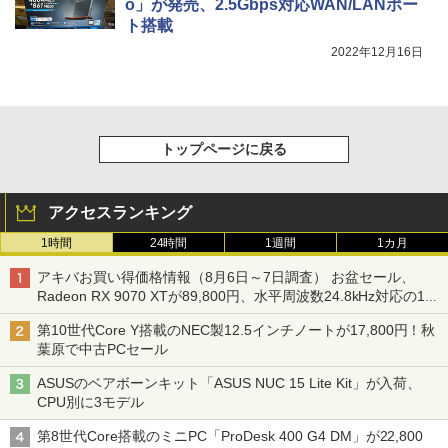
o」が発売、2.5Gbps対応WAN/LANポー
ト搭載
2022年12月16日
トップページに戻る
アクセスランキング
1時間
24時間
1週間
1カ月
アキバお買い得価格情報（8月6日～7日調査） お盆セール、
Radeon RX 9070 XTが89,800円、水平周波数24.8kHz対応の17
型モニターが9,801円、暑さ指数連動セール ほか
第10世代Core Y搭載のNEC製12.5インチノートが17,800円！秋
葉原で中古PCセール
ASUSのベアボーンキット「ASUS NUC 15 Lite Kit」が入荷、
CPU別に3モデル
第8世代Core搭載のミニPC「ProDesk 400 G4 DM」が22,800