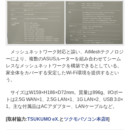
メッシュネットワーク対応と謳い、AiMeshテクノロジ
ーにより、複数のASUSルーターを組み合わせてシーム
レスなメッシュネットワークを構築できるとしている。
家全体をカバーする安定したWi-Fi環境を提供するとい
う。
サイズはW159×H186×D72mm。質量は896g。I/Oポー
トは2.5G WAN×1、2.5G LAN×1、1G LAN×2、USB 3.0×
1。主な付属品はACアダプター、LANケーブルなど。
[取材協力:
TSUKUMO eX.
と
ツクモパソコン本店II
]