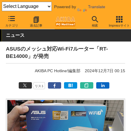
Powered by
Translate
AKIBA PC Hotline!
PC周辺機器
無線LAN (Wi-Fi)
ASUS
カテゴリ
過去記事
検索
Impressサイト
ニュース
ASUSのメッシュ対応Wi-Fi7ルーター「RT-
BE14000」が発売
AKIBA PC Hotline!編集部
2024年12月7日 00:15
リスト