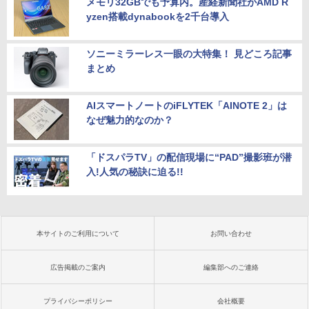
メモリ32GBでも予算内。産経新聞社がAMD R
yzen搭載dynabookを2千台導入
ソニーミラーレス一眼の大特集！ 見どころ記事
まとめ
AIスマートノートのiFLYTEK「AINOTE 2」は
なぜ魅力的なのか？
「ドスパラTV」の配信現場に“PAD”撮影班が潜
入!人気の秘訣に迫る!!
本サイトのご利用について
お問い合わせ
広告掲載のご案内
編集部へのご連絡
プライバシーポリシー
会社概要