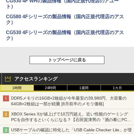
CG530 4F WHの製品情報（国内正規代理店のアユー
ト）
CG580 4Fシリーズの製品情報（国内正規代理店のアス
ク）
CG530 4Fシリーズの製品情報（国内正規代理店のアス
ク）
トップページに戻る
アクセスランキング
1時間
24時間
1週間
1カ月
DDR5メモリの16GB×2枚組が今年最安の39,980円、大容量の
64GB×2枚組は一部が続騰 [8月前半のメモリ価格]
XBOX Series Xが値上げで10万円超え。近い性能のゲーミング
PCを自作するといくらになる？【石田賀津男の『酒の肴にPCゲ
ーム』】
USBケーブルの確認に特化した「USB Cable Checker Lite」が登