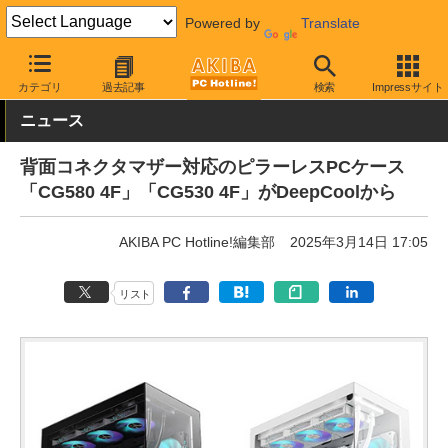
Powered by
Translate
AKIBA PC Hotline!
PCパーツ
PCケース
タワー型
カテゴリ
過去記事
検索
Impressサイト
ニュース
背面コネクタマザー対応のピラーレスPCケース
「CG580 4F」「CG530 4F」がDeepCoolから
AKIBA PC Hotline!編集部
2025年3月14日 17:05
リスト