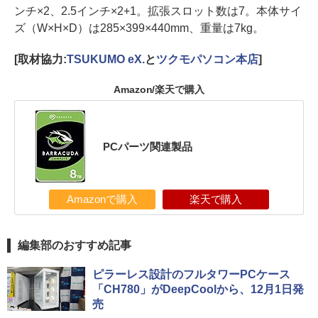
ンチ×2、2.5インチ×2+1。拡張スロット数は7。本体サイ
ズ（W×H×D）は285×399×440mm、重量は7kg。
[取材協力:
TSUKUMO eX.
と
ツクモパソコン本店
]
Amazon/楽天で購入
PCパーツ関連製品
Amazonで購入
楽天で購入
編集部のおすすめ記事
ピラーレス設計のフルタワーPCケース
「CH780」がDeepCoolから、12月1日発
売