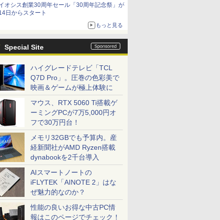
イオシス創業30周年セール「30周年記念祭」が
14日からスタート
もっと見る
Special Site
ハイグレードテレビ「TCL
Q7D Pro」。圧巻の色彩美で
映画＆ゲームが極上体験に
マウス、RTX 5060 Ti搭載ゲ
ーミングPCが7万5,000円オ
フで30万円台！
メモリ32GBでも予算内。産
経新聞社がAMD Ryzen搭載
dynabookを2千台導入
AIスマートノートの
iFLYTEK「AINOTE 2」はな
ぜ魅力的なのか？
性能の良いお得な中古PC情
報はこのページでチェック！