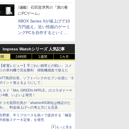
5,940円
石田賀津男の『酒の肴
連載
にPCゲーム』
XBOX Series Xが値上げで10
万円超え。近い性能のゲーミ
ングPCを自作するといくら
になる？
Impress Watchシリーズ 人気記事
時間
24時間
1週間
1カ月
【家電レビュー】手ごわい雑草との戦い、コメ
リの草刈機で完全勝利 掃除機感覚で使えた
NTT島田社長、ソフトバンクのセブン出資に「d
ポイント使えるようにして」
ミスド「Mrs. GREEN APPLE」のコラボドーナ
ツ4種、いよいよ発売！
ドコモ前田社長が「ahamo40GB化は検証のた
め」、料金値上げへの考え方にも言及
吉野家、牛リブロースを熱々で提供する「極旨
牛鉄板ステーキ定食」を発売
もっと見る