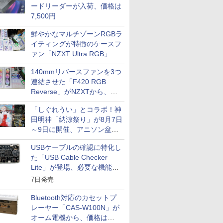
ードリーダーが入荷、価格は
7,500円
鮮やかなマルチゾーンRGBラ
イティングが特徴のケースフ
ァン「NZXT Ultra RGB」が
発売、計8製品
140mmリバースファンを3つ
連結させた「F420 RGB
Reverse」がNZXTから、単
一フレーム採用
「しぐれうい」とコラボ！神
田明神「納涼祭り」が8月7日
～9日に開催、アニソン盆踊
りや屋台グルメなどもあり
USBケーブルの確認に特化し
た「USB Cable Checker
Lite」が登場、必要な機能を
凝縮しコンパクトに
7日発売
Bluetooth対応のカセットプ
レーヤー「CAS-W100N」が
オーム電機から、価格は