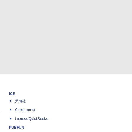
ICE
天海社
ス
Comic curea
impress QuickBooks
PUBFUN