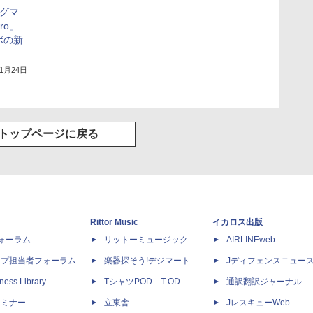
ングマ
Pro」
ラボの新
年1月24日
トップページに戻る
Rittor Music
イカロス出版
dフォーラム
リットーミュージック
AIRLINEweb
ップ担当者フォーラム
楽器探そう!デジマート
Jディフェンスニュー
ness Library
TシャツPOD T-OD
通訳翻訳ジャーナル
セミナー
立東舎
JレスキューWeb