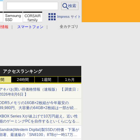
Impress サイト
全カテゴリ
原情報
スマートフォン
アクセスランキング
時間
24時間
1週間
1カ月
アキバお買い得価格情報（速報版） 【 調査日：
2026年8月6日 】
DDR5メモリの16GB×2枚組が今年最安の
39,980円、大容量の64GB×2枚組は一部が続騰
[8月前半のメモリ価格]
XBOX Series Xが値上げで10万円超え。近い性
能のゲーミングPCを自作するといくらになる？
【石田賀津男の『酒の肴にPCゲーム』】
Sandisk(Western Digital)製SSDの特価・下落が
顕著、最速級の「SN8100」8TBが一時17万円
割れ [8月前半のSSD価格]