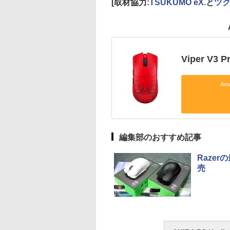
[取材協力:
TSUKUMO eX.
と
ツ
Viper V3 P
Am
編集部のおすすめ記事
Razer
売