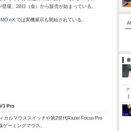
Edition」が登場、28日（金）から販売が始まっている。
MO eX.
では実機展示も開始されている。
A
最
ア
【
3 Pro
ティカルマウススイッチや第2世代Razer Focus Pro
無線ゲーミングマウス。