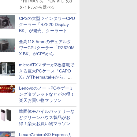
『HITMAN 3』『Civ VII』の3
タイトルから選べる
CPSの大型ツインタワーCPU
クーラー「RZ820 Display
BK」が発売、クーラートッ
プに5インチ液晶搭載
全高118.5mmのデュアルタ
ワーCPUクーラー「RZ620M
X BK」がCPSから
microATXマザーが2枚搭載で
きる巨大PCケース「CAPO
X」がThermaltakeから、カ
ラーは2色
LenovoのノートPCやゲーミ
ングタブレットなどがお得！
楽天お買い物マラソン
準固体モバイルバッテリーな
どグリーンハウス製品がお
得！楽天お買い物マラソン
LexarのmicroSD Expressカ