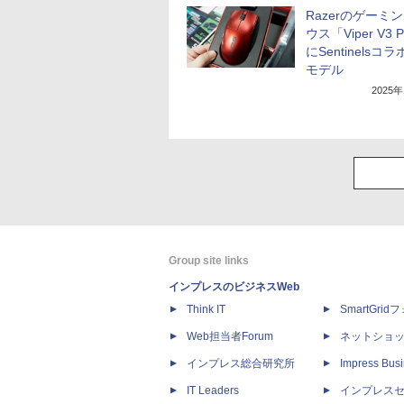
Razerのゲーミ
ウス「Viper V3 
にSentinelsコ
モデル
2025
Group site links
インプレスのビジネスWeb
Think IT
SmartGri
Web担当者Forum
ネットショ
インプレス総合研究所
Impress Busi
IT Leaders
インプレス