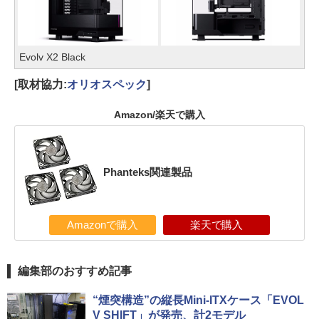
Evolv X2 Black
[取材協力:
オリオスペック
]
Amazon/楽天で購入
Phanteks関連製品
Amazonで購入
楽天で購入
編集部のおすすめ記事
“煙突構造”の縦長Mini-ITXケース「EVOL
V SHIFT」が発売、計2モデル