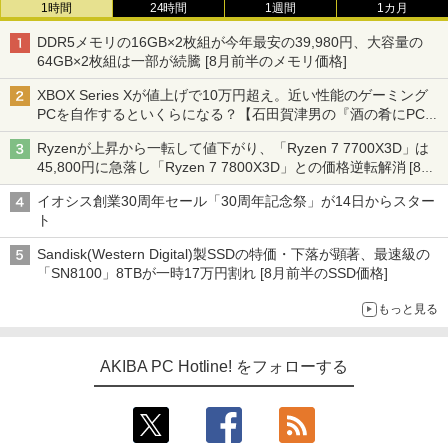
1時間
24時間
1週間
1カ月
DDR5メモリの16GB×2枚組が今年最安の39,980円、大容量の
64GB×2枚組は一部が続騰 [8月前半のメモリ価格]
XBOX Series Xが値上げで10万円超え。近い性能のゲーミング
PCを自作するといくらになる？【石田賀津男の『酒の肴にPCゲ
ーム』】
Ryzenが上昇から一転して値下がり、「Ryzen 7 7700X3D」は
45,800円に急落し「Ryzen 7 7800X3D」との価格逆転解消 [8月
前半のCPU価格]
イオシス創業30周年セール「30周年記念祭」が14日からスター
ト
Sandisk(Western Digital)製SSDの特価・下落が顕著、最速級の
「SN8100」8TBが一時17万円割れ [8月前半のSSD価格]
もっと見る
AKIBA PC Hotline! をフォローする