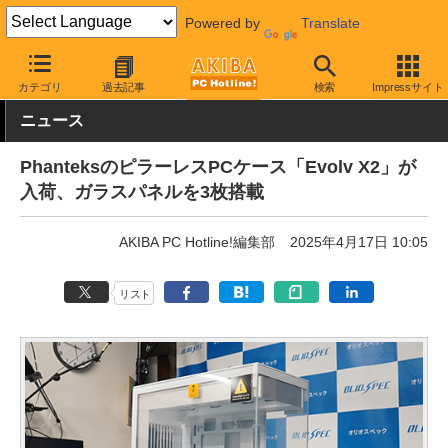
Powered by
Translate
AKIBA PC Hotline!
PCパーツ
PCケース
タワー型
カテゴリ
過去記事
検索
Impressサイト
ニュース
PhanteksのピラーレスPCケース「Evolv X2」が
入荷、ガラスパネルを3枚搭載
AKIBA PC Hotline!編集部
2025年4月17日 10:05
リスト