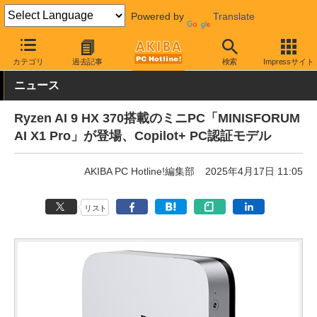
Powered by
Translate
AKIBA PC Hotline!
PC本体・ソフト
PC本体
小型PC
カテゴリ
過去記事
検索
Impressサイト
ニュース
Ryzen AI 9 HX 370搭載のミニPC「MINISFORUM
AI X1 Pro」が登場、Copilot+ PC認証モデル
AKIBA PC Hotline!編集部
2025年4月17日 11:05
リスト