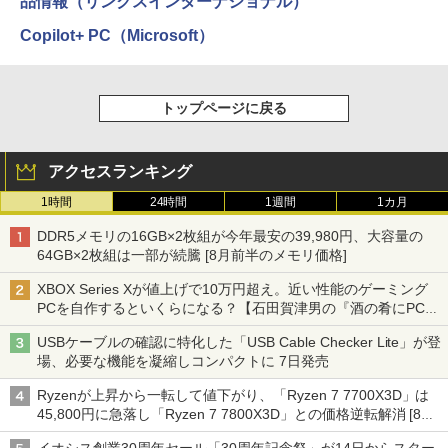
品情報（リンクスインターナショナル）
Copilot+ PC（Microsoft）
トップページに戻る
アクセスランキング
1時間
24時間
1週間
1カ月
DDR5メモリの16GB×2枚組が今年最安の39,980円、大容量の
64GB×2枚組は一部が続騰 [8月前半のメモリ価格]
XBOX Series Xが値上げで10万円超え。近い性能のゲーミング
PCを自作するといくらになる？【石田賀津男の『酒の肴にPCゲ
ーム』】
USBケーブルの確認に特化した「USB Cable Checker Lite」が登
場、必要な機能を凝縮しコンパクトに 7日発売
Ryzenが上昇から一転して値下がり、「Ryzen 7 7700X3D」は
45,800円に急落し「Ryzen 7 7800X3D」との価格逆転解消 [8月
前半のCPU価格]
イオシス創業30周年セール「30周年記念祭」が14日からスター