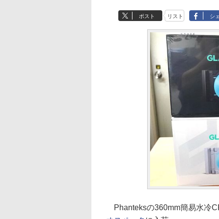
ポスト
リスト
シ
Phanteksの360mm簡易水冷CP