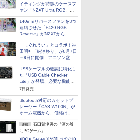
イティングが特徴のケースフ
ァン「NZXT Ultra RGB」が
発売、計8製品
140mmリバースファンを3つ
連結させた「F420 RGB
Reverse」がNZXTから、単
一フレーム採用
「しぐれうい」とコラボ！神
田明神「納涼祭り」が8月7日
～9日に開催、アニソン盆踊
りや屋台グルメなどもあり
USBケーブルの確認に特化し
た「USB Cable Checker
Lite」が登場、必要な機能を
凝縮しコンパクトに
7日発売
Bluetooth対応のカセットプ
レーヤー「CAS-W100N」が
オーム電機から、価格は
5,940円
石田賀津男の『酒の肴
連載
にPCゲーム』
XBOX Series Xが値上げで10