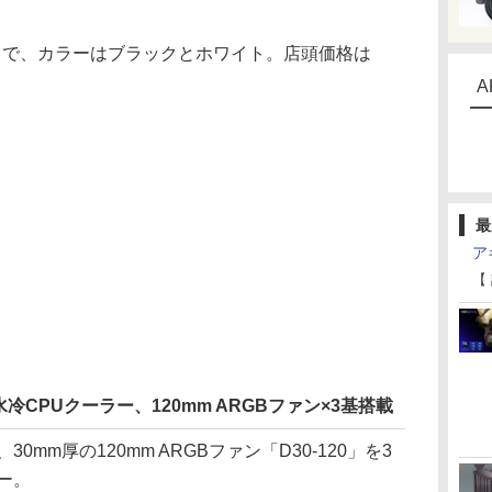
で、カラーはブラックとホワイト。店頭価格は
A
最
ア
【
CPUクーラー、120mm ARGBファン×3基搭載
2は、30mm厚の120mm ARGBファン「D30-120」を3
ー。