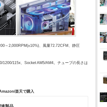
,000RPM(±10%)、風量72.72CFM、静圧
。
/1200/115x、Socket AM5/AM4。チューブの長さは
Amazon/楽天で購入
s関連製品