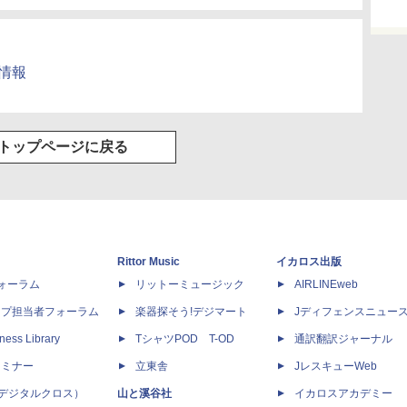
品情報
トップページに戻る
Rittor Music
イカロス出版
dフォーラム
リットーミュージック
AIRLINEweb
ップ担当者フォーラム
楽器探そう!デジマート
Jディフェンスニュー
ness Library
TシャツPOD T-OD
通訳翻訳ジャーナル
セミナー
立東舎
JレスキューWeb
 X（デジタルクロス）
山と溪谷社
イカロスアカデミー