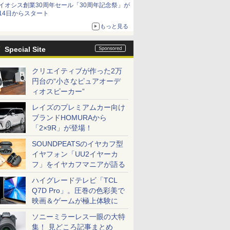
イオシス創業30周年セール「30周年記念祭」が
14日からスタート
もっと見る
Special Site
クリエイティブが作った2万
円台の“小さなピュアオーデ
ィオスピーカー”
レイズのプレミアムカー向け
ブランドHOMURAから
「2×9R」が登場！
SOUNDPEATSのイヤカフ型
イヤフォン「UU2イヤーカ
フ」をイヤカフマニアが語る
ハイグレードテレビ「TCL
Q7D Pro」。圧巻の色彩美で
映画＆ゲームが極上体験に
ソニーミラーレス一眼の大特
集！ 見どころ記事まとめ