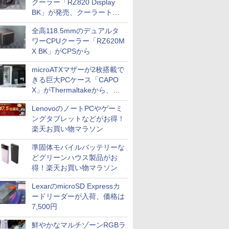
クーラー「RZ820 Display
BK」が発売、クーラートッ
プに5インチ液晶搭載
全高118.5mmのデュアルタ
ワーCPUクーラー「RZ620M
X BK」がCPSから
microATXマザーが2枚搭載で
きる巨大PCケース「CAPO
X」がThermaltakeから、カ
ラーは2色
LenovoのノートPCやゲーミ
ングタブレットなどがお得！
楽天お買い物マラソン
準固体モバイルバッテリーな
どグリーンハウス製品がお
得！楽天お買い物マラソン
LexarのmicroSD Expressカ
ードリーダーが入荷、価格は
7,500円
鮮やかなマルチゾーンRGBラ