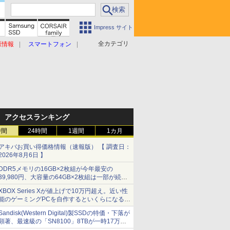
Impress サイト
全カテゴリ
原情報
スマートフォン
アクセスランキング
時間
24時間
1週間
1カ月
アキバお買い得価格情報（速報版） 【 調査日：
2026年8月6日 】
DDR5メモリの16GB×2枚組が今年最安の
39,980円、大容量の64GB×2枚組は一部が続騰
[8月前半のメモリ価格]
XBOX Series Xが値上げで10万円超え。近い性
能のゲーミングPCを自作するといくらになる？
【石田賀津男の『酒の肴にPCゲーム』】
Sandisk(Western Digital)製SSDの特価・下落が
顕著、最速級の「SN8100」8TBが一時17万円
割れ [8月前半のSSD価格]