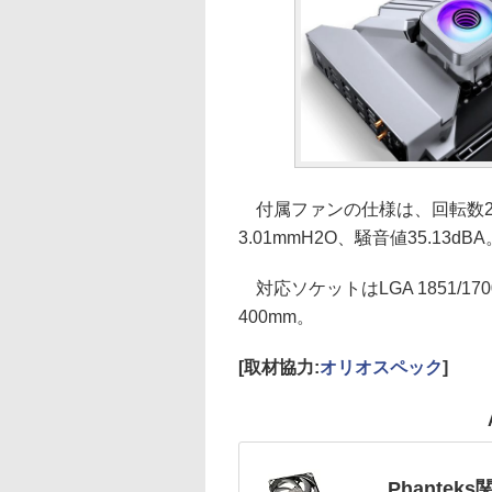
付属ファンの仕様は、回転数200～2
3.01mmH2O、騒音値35.13dBA
対応ソケットはLGA 1851/1700
400mm。
[取材協力:
オリオスペック
]
Phantek