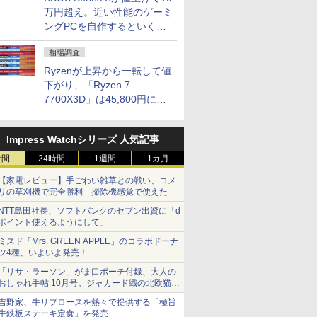
万円超え。近い性能のゲーミ
ングPCを自作するといくら
になる？
相場調査
Ryzenが上昇から一転して値
下がり、「Ryzen 7
7700X3D」は45,800円に急
落し「Ryzen 7 7800X3D」
との価格逆転解消 [8月前半の
Impress Watchシリーズ 人気記事
CPU価格]
時間
24時間
1週間
1カ月
【家電レビュー】手ごわい雑草との戦い、コメ
リの草刈機で完全勝利 掃除機感覚で使えた
NTT島田社長、ソフトバンクのセブン出資に「d
ポイント使えるようにして」
ミスド「Mrs. GREEN APPLE」のコラボドーナ
ツ4種、いよいよ発売！
「リサ・ラーソン」がま口ポーチ付録、大人の
おしゃれ手帖 10月号。ジャカード織の北欧猫デ
ザイン
吉野家、牛リブロースを熱々で提供する「極旨
牛鉄板ステーキ定食」を発売