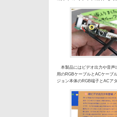
本製品にはビデオ出力や音声出
用のRGBケーブルとACケー
ジョン本体のRGB端子とACア