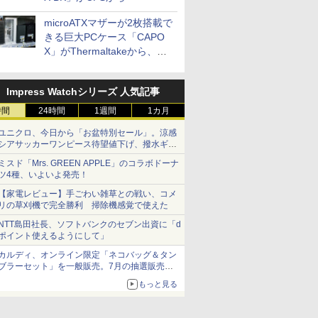
microATXマザーが2枚搭載で
きる巨大PCケース「CAPO
X」がThermaltakeから、カ
ラーは2色
Impress Watchシリーズ 人気記事
時間
24時間
1週間
1カ月
ユニクロ、今日から「お盆特別セール」。涼感
シアサッカーワンピース待望値下げ、撥水ギア
ショーツは1990円に
ミスド「Mrs. GREEN APPLE」のコラボドーナ
ツ4種、いよいよ発売！
【家電レビュー】手ごわい雑草との戦い、コメ
リの草刈機で完全勝利 掃除機感覚で使えた
NTT島田社長、ソフトバンクのセブン出資に「d
ポイント使えるようにして」
カルディ、オンライン限定「ネコバッグ＆タン
ブラーセット」を一般販売。7月の抽選販売の
当選無効分
もっと見る