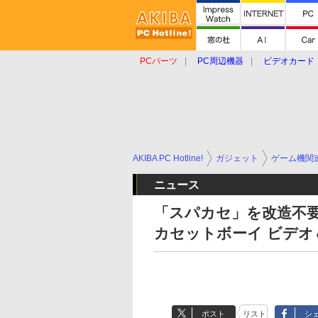
PCパーツ
PC周辺機器
ビデオカード
タブレット
おもしろグッズ
ショップ
AKIBA PC Hotline!
ガジェット
ゲーム機関
ニュース
「スパカセ」を改造不
カセットボーイ ビデオ
ポスト
リスト
シ