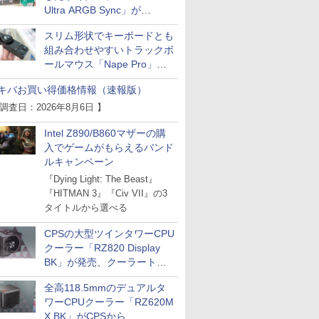
Ultra ARGB Sync」が
Thermaltakeから
スリム形状でキーボードとも
組み合わせやすいトラックボ
ールマウス「Nape Pro」が
Keychronから
キバお買い得価格情報（速報版）
 調査日：2026年8月6日 】
Intel Z890/B860マザーの購
入でゲームがもらえるバンド
ルキャンペーン
『Dying Light: The Beast』
『HITMAN 3』『Civ VII』の3
タイトルから選べる
CPSの大型ツインタワーCPU
クーラー「RZ820 Display
BK」が発売、クーラートッ
プに5インチ液晶搭載
全高118.5mmのデュアルタ
ワーCPUクーラー「RZ620M
X BK」がCPSから