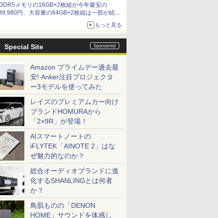
DDR5メモリの16GB×2枚組が今年最安の
39,980円、大容量の64GB×2枚組は一部が続騰
[8月前半のメモリ価格]
もっと見る
Special Site
Amazon プライムデー過去最
安! Anker注目プロジェクタ
ー3モデルを使ってみた
レイズのプレミアムカー向け
ブランドHOMURAから
「2×9R」が登場！
AIスマートノートの
iFLYTEK「AINOTE 2」はな
ぜ魅力的なのか？
総合オーディオブランドに進
化するSHANLINGとは何者
か？
鳥肌ものの「DENON
HOME」サウンドを体感し