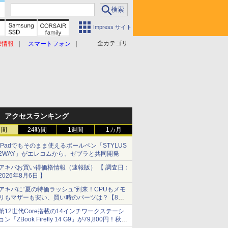
Impress サイト
全カテゴリ
原情報
スマートフォン
アクセスランキング
時間
24時間
1週間
1カ月
iPadでもそのまま使えるボールペン「STYLUS
2WAY」がエレコムから、ゼブラと共同開発
アキバお買い得価格情報（速報版） 【 調査日：
2026年8月6日 】
アキバに“夏の特価ラッシュ”到来！CPUもメモ
リもマザーも安い、買い時のパーツは？【8月7
日(金)22時配信】
第12世代Core搭載の14インチワークステーシ
ョン「ZBook Firefly 14 G9」が79,800円！秋葉
原で中古PCセール