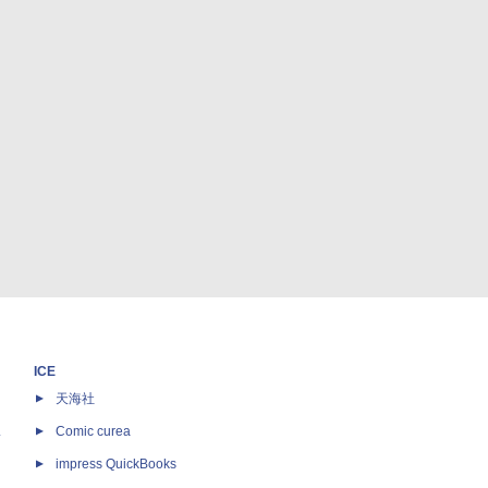
ICE
天海社
ス
Comic curea
impress QuickBooks