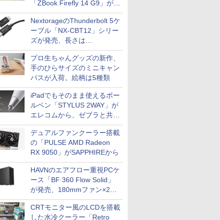
「ZBook Firefly 14 G9」が
79,800円！秋葉原で中古PC
NextorageのThunderbolt 5ケ
セール
ーブル「NX-CBT12」シリー
ズが発売、長さは
30cm/50cm/1mの3種類
プロ生ちゃんグッズの新作、
手のひらサイズのミニキャン
バスが入荷。絵柄は5種類
iPadでもそのまま使えるボー
ルペン「STYLUS 2WAY」が
エレコムから、ゼブラと共同
開発
デュアルファンクーラー搭載
の「PULSE AMD Radeon
RX 9050」がSAPPHIREから
HAVNのエアフロー重視PCケ
ース「BF 360 Flow Solid」
が発売、180mmファン×2搭
載
CRTモニター風のLCDを搭載
した水冷クーラー「Retro