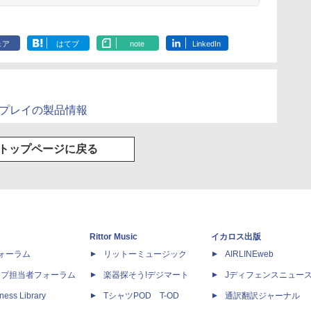
ェア
はてブ
note
LinkedIn
＆プレイの製品情報
トップページに戻る
Rittor Music
イカロス出版
dフォーラム
リットーミュージック
AIRLINEweb
ップ担当者フォーラム
楽器探そう!デジマート
Jディフェンスニュー
ness Library
TシャツPOD T-OD
通訳翻訳ジャーナル