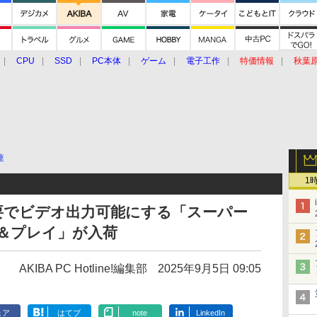
CPU
SSD
PC本体
ゲーム
電子工作
特価情報
秋葉
グルメ
イベント
価格動向
連
1
要でビデオ出力可能にする「スーパー
＆プレイ」が入荷
AKIBA PC Hotline!編集部
2025年9月5日 09:05
ェア
はてブ
note
LinkedIn