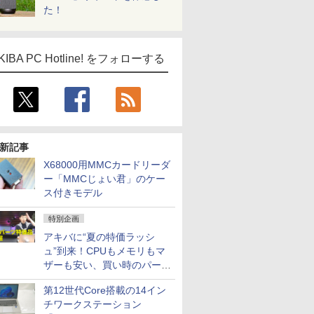
た！
KIBA PC Hotline! をフォローする
新記事
X68000用MMCカードリーダ
ー「MMCじょい君」のケー
ス付きモデル
特別企画
アキバに“夏の特価ラッシ
ュ”到来！CPUもメモリもマ
ザーも安い、買い時のパーツ
は？【8月7日(金)22時配信】
第12世代Core搭載の14イン
チワークステーション