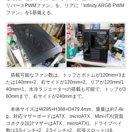
リバースPWMファン」を、リアに「Infinity ARGB PWM
ファン」を1基備える。
搭載可能なファン数は、トップとボトムが120mm×3ま
たは140mm×2、右サイドが120mm×2、リアが120mm/1
40mm×1。水冷ラジエーターの搭載も可能で、トップが3
60mmまで、右サイドが240mmまで。
本体サイズはW295×H388×D479.4mm、重量は約7.4k
g。対応マザーボードはATX、microATX、Mini-ITX(背面
コネクタ設計マザーはATX、microATX)。ドライブベイ
数は3.5インチ×2、2.5インチ×2。拡張スロットは6。