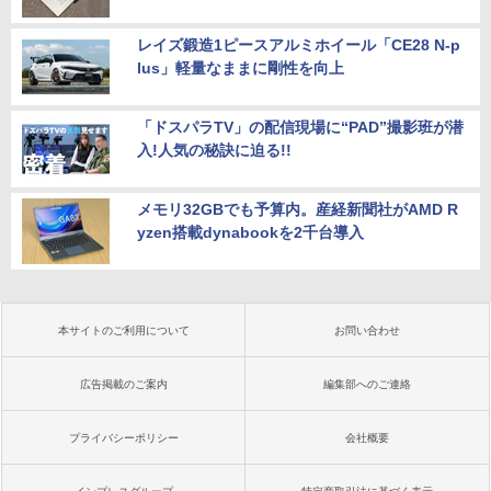
レイズ鍛造1ピースアルミホイール「CE28 N-p
lus」軽量なままに剛性を向上
「ドスパラTV」の配信現場に“PAD”撮影班が潜
入!人気の秘訣に迫る!!
メモリ32GBでも予算内。産経新聞社がAMD R
yzen搭載dynabookを2千台導入
本サイトのご利用について
お問い合わせ
広告掲載のご案内
編集部へのご連絡
プライバシーポリシー
会社概要