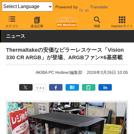
Powered by
Translate
AKIBA PC Hotline!
PCパーツ
PCケース
タワー型
カテゴリ
過去記事
検索
Impressサイト
ニュース
Thermaltakeの安価なピラーレスケース「Vision
330 CR ARGB」が登場、ARGBファン×6基搭載
AKIBA PC Hotline!編集部
2026年3月26日 10:05
リスト