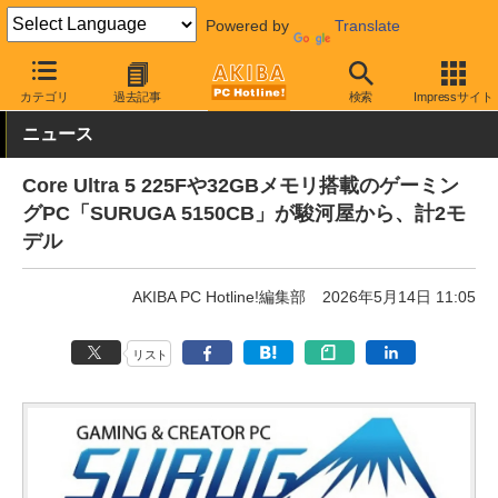
Powered by
Translate
AKIBA PC Hotline!
PC本体・ソフト
PC本体
ゲーミングPC
カテゴリ
過去記事
検索
Impressサイト
ニュース
Core Ultra 5 225Fや32GBメモリ搭載のゲーミン
グPC「SURUGA 5150CB」が駿河屋から、計2モ
デル
AKIBA PC Hotline!編集部
2026年5月14日 11:05
リスト