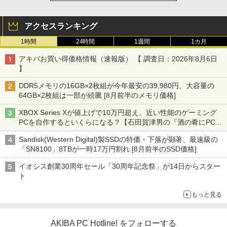
アクセスランキング
1時間
24時間
1週間
1カ月
アキバお買い得価格情報（速報版） 【 調査日：2026年8月6日
】
DDR5メモリの16GB×2枚組が今年最安の39,980円、大容量の
64GB×2枚組は一部が続騰 [8月前半のメモリ価格]
XBOX Series Xが値上げで10万円超え。近い性能のゲーミング
PCを自作するといくらになる？【石田賀津男の『酒の肴にPCゲ
ーム』】
Sandisk(Western Digital)製SSDの特価・下落が顕著、最速級の
「SN8100」8TBが一時17万円割れ [8月前半のSSD価格]
イオシス創業30周年セール「30周年記念祭」が14日からスター
ト
もっと見る
AKIBA PC Hotline! をフォローする