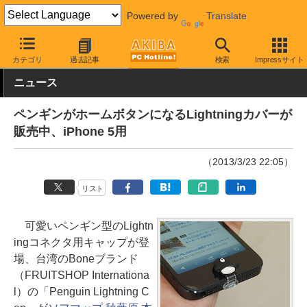
Powered by
Translate
AKIBA PC Hotline!
モバイル
スマホアクセサリ
その他
カテゴリ
過去記事
検索
Impressサイト
ニュース
ペンギンがホームボタンになるLightningカバーが
販売中、iPhone 5用
（2013/3/23 22:05）
リスト
可愛いペンギン型のLightn
ingコネクタ用キャップが登
場、台湾のBoneブランド
（FRUITSHOP Internationa
l）の「Penguin Lightning C