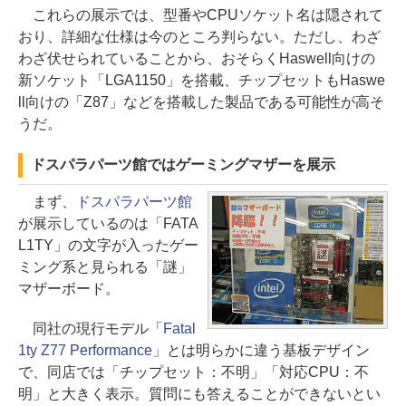
これらの展示では、型番やCPUソケット名は隠されて
おり、詳細な仕様は今のところ判らない。ただし、わざ
わざ伏せられていることから、おそらくHaswell向けの
新ソケット「LGA1150」を搭載、チップセットもHaswe
ll向けの「Z87」などを搭載した製品である可能性が高そ
うだ。
ドスパラパーツ館ではゲーミングマザーを展示
まず、
ドスパラパーツ館
が展示しているのは「FATA
L1TY」の文字が入ったゲー
ミング系と見られる「謎」
マザーボード。
同社の現行モデル「
Fatal
1ty Z77 Performance
」とは明らかに違う基板デザイン
で、同店では「チップセット：不明」「対応CPU：不
明」と大きく表示。質問にも答えることができないとい