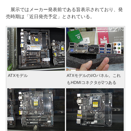
展示ではメーカー発表前である旨表示されており、発
売時期は「近日発売予定」とされている。
ATXモデル
ATXモデルのI/Oパネル。これ
もHDMIコネクタが2つある