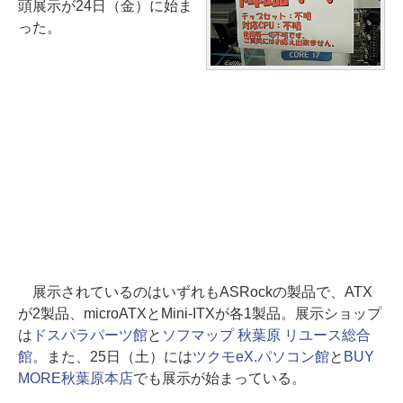
頭展示が24日（金）に始ま
った。
展示されているのはいずれもASRockの製品で、ATX
が2製品、microATXとMini-ITXが各1製品。展示ショップ
は
ドスパラパーツ館
と
ソフマップ 秋葉原 リユース総合
館
。また、25日（土）には
ツクモeX.パソコン館
と
BUY
MORE秋葉原本店
でも展示が始まっている。