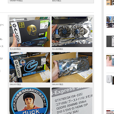
GIGABYTE製品
各社の製品
」がベ
AL-
ブース
玄人志向製品
玄人志向製品
用さ
と
GALAXY製品
GALAXY製品