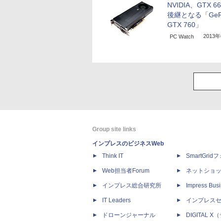
NVIDIA、GTX 66
後継となる「GeFo
GTX 760」
2013
PC Watch
Group site links
インプレスのビジネスWeb
Think IT
SmartGri
Web担当者Forum
ネットショ
インプレス総合研究所
Impress Busi
IT Leaders
インプレス
ドローンジャーナル
DIGITAL