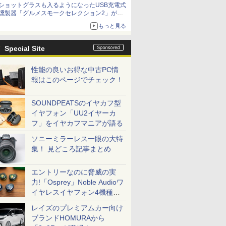
ショットグラスも入るようになったUSB充電式
燻製器「グルメスモークセレクション2」がサ
ンコーから
もっと見る
Special Site
性能の良いお得な中古PC情
報はこのページでチェック！
SOUNDPEATSのイヤカフ型
イヤフォン「UU2イヤーカ
フ」をイヤカフマニアが語る
ソニーミラーレス一眼の大特
集！ 見どころ記事まとめ
エントリーなのに脅威の実
力!「Osprey」Noble Audioワ
イヤレスイヤフォン4機種を
一気に聴く
レイズのプレミアムカー向け
ブランドHOMURAから