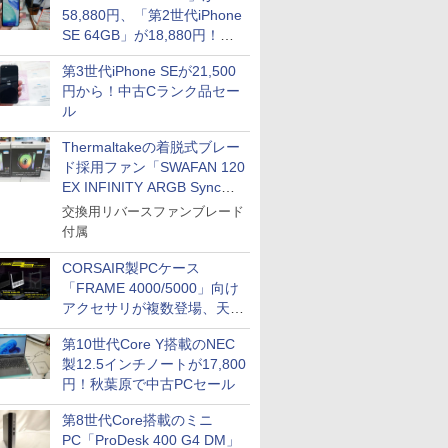
58,880円、「第2世代iPhone
SE 64GB」が18,880円！中
古Bランク品セール
第3世代iPhone SEが21,500
円から！中古Cランク品セー
ル
Thermaltakeの着脱式ブレー
ド採用ファン「SWAFAN 120
EX INFINITY ARGB Sync」
に単品パッケージ
交換用リバースファンブレード
付属
CORSAIR製PCケース
「FRAME 4000/5000」向け
アクセサリが複数登場、天然
木製パネルや背面コネクタ対
第10世代Core Y搭載のNEC
応トレイなど
製12.5インチノートが17,800
円！秋葉原で中古PCセール
第8世代Core搭載のミニ
PC「ProDesk 400 G4 DM」