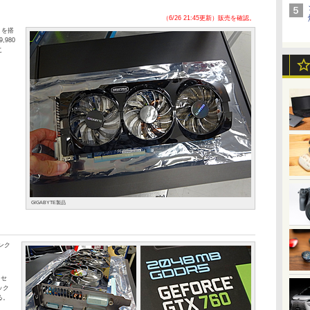
（6/26 21:45更新）販売を確認。
0」を搭
980
こ
GIGABYTE製品
ランク
ロセ
ック
る。