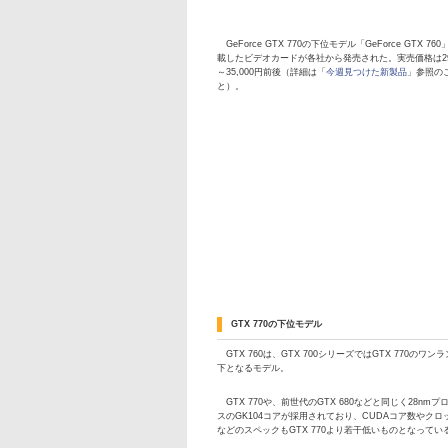
GeForce GTX 770の下位モデル「GeForce GTX 76
載したビデオカードが各社から発売された。実売価格は29,
～35,000円前後（詳細は「
今週見つけた新製品
」参照の
と）。
GTX 770の下位モデル
GTX 760は、GTX 700シリーズではGTX 770のワン
下となるモデル。
GTX 770や、前世代のGTX 680などと同じく28nmプ
スのGK104コアが採用されており、CUDAコア数やクロ
などのスペックもGTX 770より若干低いものとなってい