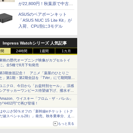
が22,800円！秋葉原で中古
PCセール
ASUSのベアボーンキット
「ASUS NUC 15 Lite Kit」が
入荷、CPU別に3モデル
Impress Watchシリーズ 人気記事
時間
24時間
1週間
1カ月
東映の歴代オープニング映像がカプセルトイ
に。全5種で8月下旬発売
第3期放送記念！ アニメ「薬屋のひとりご
と」第1期・第2期全話を「TVer」にて期間限定
で順次無料配信開始
ユニクロ、今日から「お盆特別セール」。涼感
シアサッカーワンピース待望値下げ、撥水ギア
ショーツは1990円に
Amazon、ウイスキー「フロム・ザ・バレル」
が“4402円”で再び登場！
はやぶさ50％オフの「新幹線eチケット（トク
だ値スペシャル28）」発売。秋冬乗車分、えき
ねっと限定
もっと見る