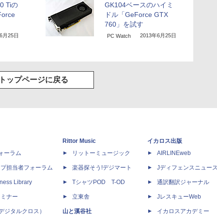
0 Tiの
GK104ベースのハイミ
rce
ドル「GeForce GTX
760」を試す
年6月25日
2013年6月25日
PC Watch
トップページに戻る
Rittor Music
イカロス出版
dフォーラム
リットーミュージック
AIRLINEweb
ップ担当者フォーラム
楽器探そう!デジマート
Jディフェンスニュー
ness Library
TシャツPOD T-OD
通訳翻訳ジャーナル
セミナー
立東舎
JレスキューWeb
 X（デジタルクロス）
山と溪谷社
イカロスアカデミー