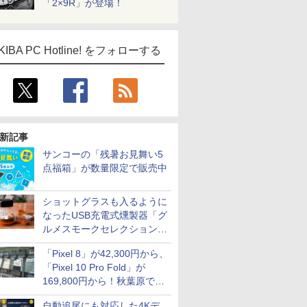
「2×9R」が登場！
KIBA PC Hotline! をフォローする
新記事
サンコーの「残暑お見舞い5
点福箱」が数量限定で販売中
ショットグラスも入るように
なったUSB充電式燻製器「グ
ルメスモークセレクション
2」がサンコーから
「Pixel 8」が42,300円から、
「Pixel 10 Pro Fold」が
169,800円から！秋葉原で中
古のPixelシリーズがお買い得
自動追尾にも対応した4Kデ