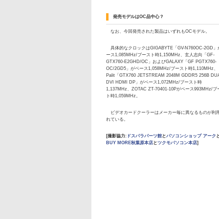
発売モデルはOC品中心？
なお、今回発売された製品はいずれもOCモデル。
具体的なクロックはGIGABYTE「GV-N760OC-2GD
ース1,085MHz/ブースト時1,150MHz、玄人志向「GF-
GTX760-E2GHD/OC」およびGALAXY「GF PGTX760-
OC/2GD5」がベース1,058MHz/ブースト時1,110MHz、
Palit「GTX760 JETSTREAM 2048M GDDR5 256B DU
DVI HDMI DP」がベース1,072MHz/ブースト時
1,137MHz、ZOTAC ZT-70401-10Pがベース993MHz/
ト時1,059MHz。
ビデオカードクーラーはメーカー毎に異なるものが利
れている。
[撮影協力:
ドスパラパーツ館
と
パソコンショップ アーク
BUY MORE秋葉原本店
と
ツクモパソコン本店
]