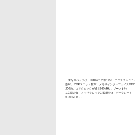
主なスペックは、CUDAコア数1152、テクスチャユニ
数96、ROPユニット数32、メモリインターフェイスGDD
256bit、コアクロックが通常980MHz、ブースト時
1,033MHz、メモリクロック1,502MHz（データレート
6,008MHz）。