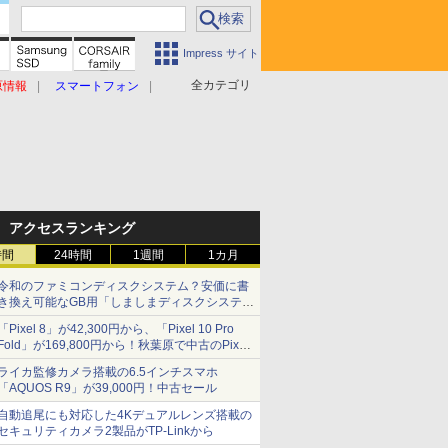
Impress サイト
全カテゴリ
原情報
スマートフォン
アクセスランキング
時間
24時間
1週間
1カ月
令和のファミコンディスクシステム？安価に書
き換え可能なGB用「しましまディスクシステ
ム」
「Pixel 8」が42,300円から、「Pixel 10 Pro
Fold」が169,800円から！秋葉原で中古のPixel
シリーズがお買い得
ライカ監修カメラ搭載の6.5インチスマホ
「AQUOS R9」が39,000円！中古セール
自動追尾にも対応した4Kデュアルレンズ搭載の
セキュリティカメラ2製品がTP-Linkから