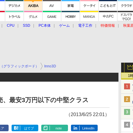
CPU
SSD
PC本体
ゲーム
電子工作
特価情報
秋葉
グルメ
イベント
価格動向
（グラフィックボード）
Inno3D
1
60が発売、最安3万円以下の中堅クラス
（2013/6/25 22:01）
ェア
はてブ
note
LinkedIn