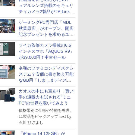
ュアルレンズ搭載のセキュリ
ティカメラ2製品がTP-Linkか
ら
ゲーミングPC専門店「MDL
秋葉原店」がオープン、開店
記念プレゼントを求めるユー
ザーが押し寄せ長蛇の列に
ライカ監修カメラ搭載の6.5
インチスマホ「AQUOS R9」
が39,000円！中古セール
令和のファミコンディスクシ
ステム？安価に書き換え可能
なGB用「しましまディスク
システム」
カオスの中にも宝あり！買い
手の通販力も試される“ミニ
PC”の世界を覗いてみよう
価格帯別に仕様や特徴を整理、
11製品をピックアップ text by
石川 ひさよし
「iPhone 14 128GB」が