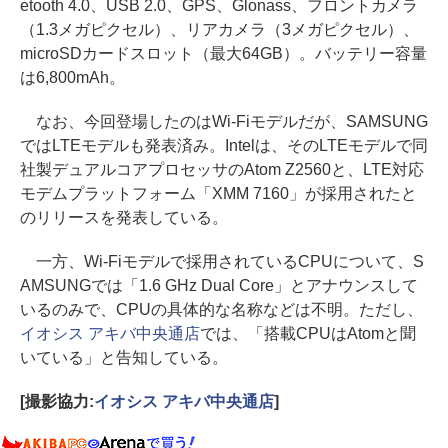
etooth 4.0、USB 2.0、GPS、Glonass、フロントカメラ
（1.3メガピクセル）、リアカメラ（3メガピクセル）、
microSDカードスロット（最大64GB）。バッテリー容量
は6,800mAh。
なお、今回登場したのはWi-Fiモデルだが、SAMSUNG
ではLTEモデルも発表済み。Intelは、そのLTEモデルで同
社製デュアルコアプロセッサのAtom Z2560と、LTE対応
モデムプラットフォーム「XMM 7160」が採用されたと
のリリースを発表している。
一方、Wi-Fiモデルで採用されているCPUについて、S
AMSUNGでは「1.6 GHz Dual Core」とアナウンスして
いるのみで、CPUの具体的な名称などは不明。ただし、
イオシス アキバ中央通店
では、「搭載CPUはAtomと聞
いている」と告知している。
[撮影協力:
イオシス アキバ中央通店
]