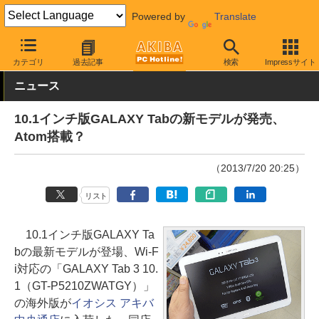
Powered by
Translate
AKIBA PC Hotline!
モバイル
タブレット
その他
カテゴリ
過去記事
検索
Impressサイト
ニュース
10.1インチ版GALAXY Tabの新モデルが発売、
Atom搭載？
（2013/7/20 20:25）
リスト
10.1インチ版GALAXY Ta
bの最新モデルが登場、Wi-F
i対応の「GALAXY Tab 3 10.
1（GT-P5210ZWATGY）」
の海外版が
イオシス アキバ