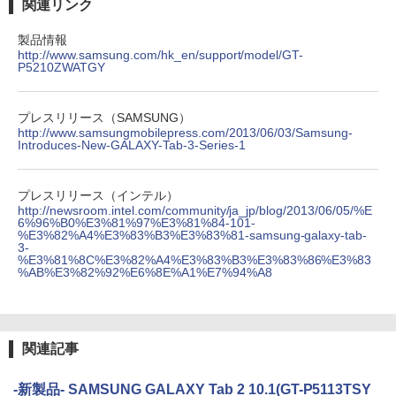
関連リンク
製品情報
http://www.samsung.com/hk_en/support/model/GT-
P5210ZWATGY
プレスリリース（SAMSUNG）
http://www.samsungmobilepress.com/2013/06/03/Samsung-
Introduces-New-GALAXY-Tab-3-Series-1
プレスリリース（インテル）
http://newsroom.intel.com/community/ja_jp/blog/2013/06/05/%E
6%96%B0%E3%81%97%E3%81%84-101-
%E3%82%A4%E3%83%B3%E3%83%81-samsung-galaxy-tab-
3-
%E3%81%8C%E3%82%A4%E3%83%B3%E3%83%86%E3%83
%AB%E3%82%92%E6%8E%A1%E7%94%A8
関連記事
-新製品- SAMSUNG GALAXY Tab 2 10.1(GT-P5113TSY