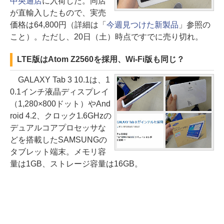
中央通店
に入荷した。同店
が直輸入したもので、実売
価格は64,800円（詳細は「
今週見つけた新製品
」参照の
こと）。ただし、20日（土）時点ですでに売り切れ。
LTE版はAtom Z2560を採用、Wi-Fi版も同じ？
GALAXY Tab 3 10.1は、1
0.1インチ液晶ディスプレイ
（1,280×800ドット）やAnd
roid 4.2、クロック1.6GHzの
デュアルコアプロセッサな
どを搭載したSAMSUNGの
タブレット端末。メモリ容
量は1GB、ストレージ容量は16GB。