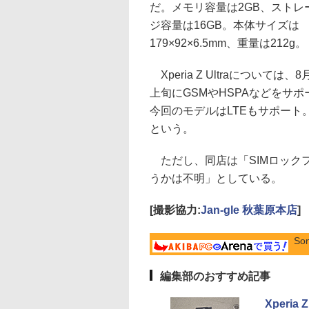
だ。メモリ容量は2GB、ストレ
ジ容量は16GB。本体サイズは
179×92×6.5mm、重量は212g。
Xperia Z Ultraについては、8
上旬にGSMやHSPAなどをサ
今回のモデルはLTEもサポート。LTEバ
という。
ただし、同店は「SIMロック
うかは不明」としている。
[撮影協力:
Jan-gle 秋葉原本店
]
Son
編集部のおすすめ記事
Xperi