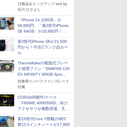
11製品をピックアップ text by
石川 ひさよし
「iPhone 14 128GB」が
58,880円、「第2世代iPhone
SE 64GB」が18,880円！中
古Bランク品セール
第3世代iPhone SEが21,500
円から！中古Cランク品セー
ル
Thermaltakeの着脱式ブレー
ド採用ファン「SWAFAN 120
EX INFINITY ARGB Sync」
に単品パッケージ
交換用リバースファンブレード
付属
CORSAIR製PCケース
「FRAME 4000/5000」向け
アクセサリが複数登場、天然
木製パネルや背面コネクタ対
第10世代Core Y搭載のNEC
応トレイなど
製12.5インチノートが17,800