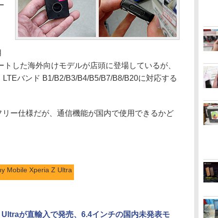
ー
月
ポートした海外向けモデルが店頭に登場しているが、
ンド B1/B2/B3/B4/B5/B7/B8/B20に対応する
フリー仕様だが、通信機能が国内で使用できるかど
y Mobile Xperia Z Ultra
a Z Ultraが直輸入で発売、6.4インチの国内未発表モ