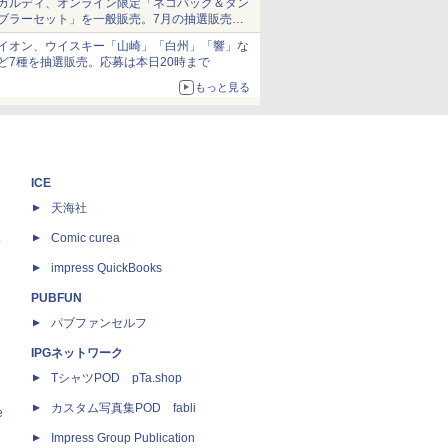
カルディ、オンライン限定「ネコバッグ＆タン
ブラーセット」を一般販売。7月の抽選販売の
当選無効分
イオン、ウイスキー「山崎」「白州」「響」な
ど7種を抽選販売。応募は本日20時まで
もっと見る
ICE
天海社
ス
Comic curea
impress QuickBooks
PUBFUN
パブファンセルフ
IPGネットワーク
TシャツPOD pTa.shop
カスタム写真集POD fabli
e
Impress Group Publication