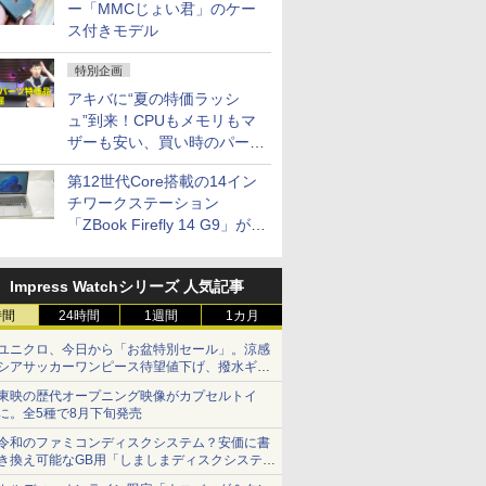
ー「MMCじょい君」のケー
ス付きモデル
特別企画
アキバに“夏の特価ラッシ
ュ”到来！CPUもメモリもマ
ザーも安い、買い時のパーツ
は？【8月7日(金)22時配信】
第12世代Core搭載の14イン
チワークステーション
「ZBook Firefly 14 G9」が
79,800円！秋葉原で中古PC
セール
Impress Watchシリーズ 人気記事
時間
24時間
1週間
1カ月
ユニクロ、今日から「お盆特別セール」。涼感
シアサッカーワンピース待望値下げ、撥水ギア
ショーツは1990円に
東映の歴代オープニング映像がカプセルトイ
に。全5種で8月下旬発売
令和のファミコンディスクシステム？安価に書
き換え可能なGB用「しましまディスクシステ
ム」