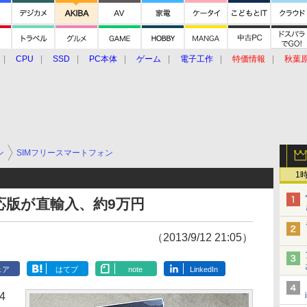
CPU
SSD
PC本体
ゲーム
電子工作
特価情報
秋葉
グルメ
イベント
価格動向
ン
SIMフリースマートフォン
1
LTE対応版が直輸入、約9万円
（2013/9/12 21:05）
ェア
はてブ
note
LinkedIn
4