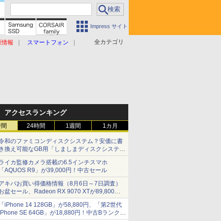
Impress サイト
全カテゴリ
原情報
スマートフォン
アクセスランキング
時間
24時間
1週間
1カ月
令和のファミコンディスクシステム？安価に書
き換え可能なGB用「しましまディスクシステ
ム」
ライカ監修カメラ搭載の6.5インチスマホ
「AQUOS R9」が39,000円！中古セール
アキバお買い得価格情報（8月6日～7日調査）
お盆セール、Radeon RX 9070 XTが89,800
円、水平周波数24.8kHz対応の17型モニターが
「iPhone 14 128GB」が58,880円、「第2世代
9,801円、暑さ指数連動セール ほか
iPhone SE 64GB」が18,880円！中古Bランク品
セール