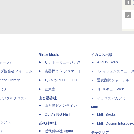
Rittor Music
イカロス出版
dフォーラム
リットーミュージック
AIRLINEweb
ップ担当者フォーラム
楽器探そう!デジマート
Jディフェンスニュー
ness Library
TシャツPOD T-OD
通訳翻訳ジャーナル
セミナー
立東舎
JレスキューWeb
 X（デジタルクロス）
山と溪谷社
イカロスアカデミー
山と溪谷オンライン
MdN
CLIMBING-NET
MdN Books
ブックス
近代科学社
MdN Design Interactiv
ing
近代科学社Digital
テックリブ