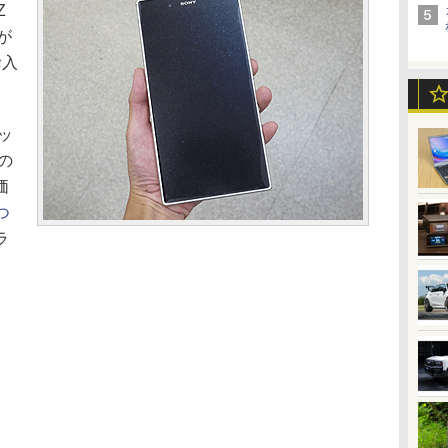
Z
）が
輸入
ヘッ
の
価
つ
ラ
。