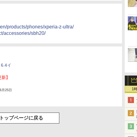
en/products/phones/xperia-z-ultra/
ct/accessories/sbh20/
6.4イ
Z
更新】
1
年6月25日
トップページに戻る