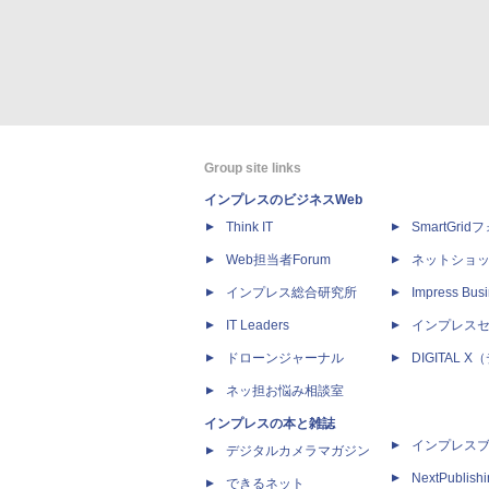
Group site links
インプレスのビジネスWeb
Think IT
SmartGri
Web担当者Forum
ネットショ
インプレス総合研究所
Impress Busi
IT Leaders
インプレス
ドローンジャーナル
DIGITAL
ネッ担お悩み相談室
インプレスの本と雑誌
インプレス
デジタルカメラマガジン
NextPublish
できるネット