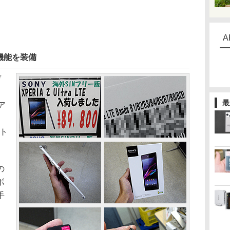
A
機能を装備
デ
最
ア
ート
の
ボ
手