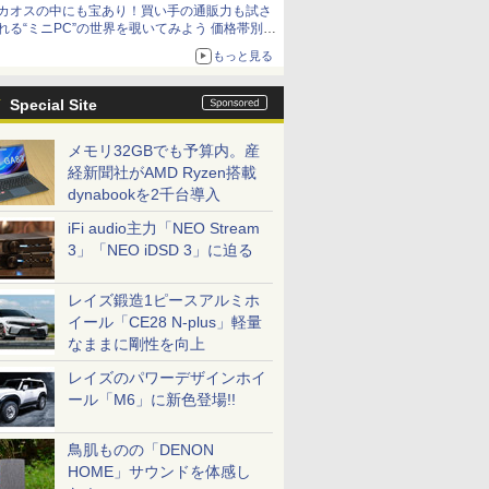
カオスの中にも宝あり！買い手の通販力も試さ
れる“ミニPC”の世界を覗いてみよう 価格帯別に
仕様や特徴を整理、11製品をピックアップ text
もっと見る
by 石川 ひさよし
Special Site
メモリ32GBでも予算内。産
経新聞社がAMD Ryzen搭載
dynabookを2千台導入
iFi audio主力「NEO Stream
3」「NEO iDSD 3」に迫る
レイズ鍛造1ピースアルミホ
イール「CE28 N-plus」軽量
なままに剛性を向上
レイズのパワーデザインホイ
ール「M6」に新色登場!!
鳥肌ものの「DENON
HOME」サウンドを体感し