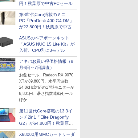
円！秋葉原で中古PCセール
第8世代Core搭載のミニ
PC「ProDesk 400 G4 DM」
が22,800円！秋葉原で中古
PCセール
ASUSのベアボーンキット
「ASUS NUC 15 Lite Kit」が
入荷、CPU別に3モデル
アキバお買い得価格情報（8
月6日～7日調査）
お盆セール、Radeon RX 9070
XTが89,800円、水平周波数
24.8kHz対応の17型モニターが
9,801円、暑さ指数連動セール
ほか
第11世代Core搭載の13.3イ
ンチ2in1「Elite Dragonfly
G2」が64,800円！秋葉原で
中古PCセール
X68000用MMCカードリーダ