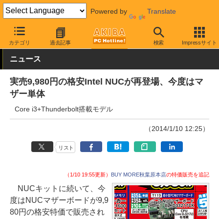
Powered by
Translate
AKIBA PC Hotline!
秋葉原情報
価格情報
特価情報
カテゴリ
過去記事
検索
Impressサイト
ニュース
実売9,980円の格安Intel NUCが再登場、今度はマ
ザー単体
Core i3+Thunderbolt搭載モデル
（2014/1/10 12:25）
リスト
（1/10 19:55更新）
BUY MORE秋葉原本店
の特価販売を追記
NUCキットに続いて、今
度はNUCマザーボードが9,9
80円の格安特価で販売され