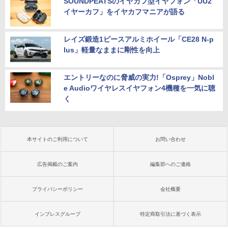
SOUNDPEATSのイヤカフ型イヤフォン「UU2
イヤーカフ」をイヤカフマニアが語る
レイズ鍛造1ピースアルミホイール「CE28 N-p
lus」軽量なままに剛性を向上
エントリーなのに脅威の実力!「Osprey」Nobl
e Audioワイヤレスイヤフォン4機種を一気に聴
く
本サイトのご利用について
お問い合わせ
広告掲載のご案内
編集部へのご連絡
プライバシーポリシー
会社概要
インプレスグループ
特定商取引法に基づく表示