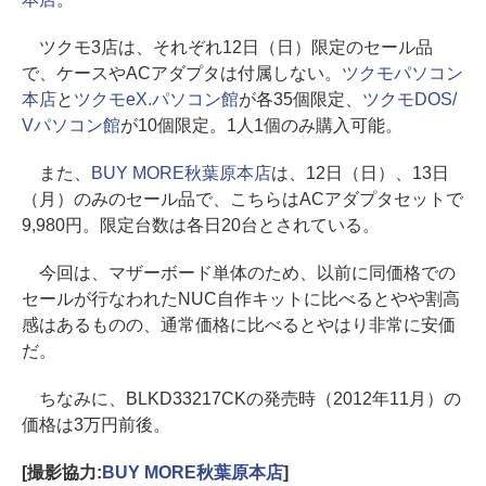
ツクモ3店は、それぞれ12日（日）限定のセール品
で、ケースやACアダプタは付属しない。
ツクモパソコン
本店
と
ツクモeX.パソコン館
が各35個限定、
ツクモDOS/
Vパソコン館
が10個限定。1人1個のみ購入可能。
また、
BUY MORE秋葉原本店
は、12日（日）、13日
（月）のみのセール品で、こちらはACアダプタセットで
9,980円。限定台数は各日20台とされている。
今回は、マザーボード単体のため、以前に同価格での
セールが行なわれたNUC自作キットに比べるとやや割高
感はあるものの、通常価格に比べるとやはり非常に安価
だ。
ちなみに、BLKD33217CKの発売時（2012年11月）の
価格は3万円前後。
[撮影協力:
BUY MORE秋葉原本店
]