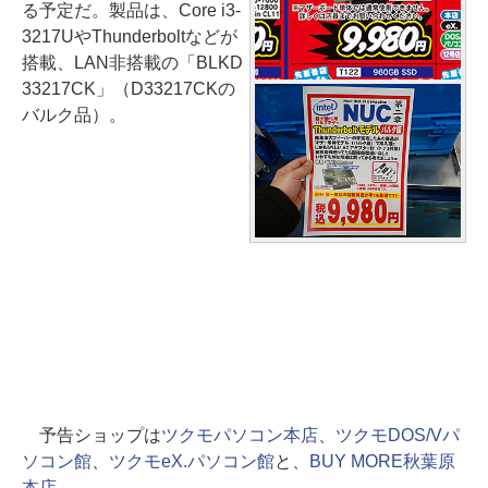
る予定だ。製品は、Core i3-
3217UやThunderboltなどが
搭載、LAN非搭載の「BLKD
33217CK」（D33217CKの
バルク品）。
予告ショップは
ツクモパソコン本店
、
ツクモDOS/Vパ
ソコン館
、
ツクモeX.パソコン館
と、
BUY MORE秋葉原
本店
。