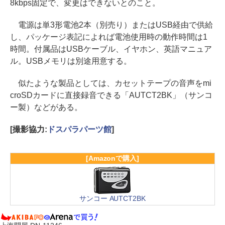
8kbps固定で、変更はできないとのこと。
電源は単3形電池2本（別売り）またはUSB経由で供給
し、パッケージ表記によれば電池使用時の動作時間は1
時間。付属品はUSBケーブル、イヤホン、英語マニュア
ル。USBメモリは別途用意する。
似たような製品としては、カセットテープの音声をmi
croSDカードに直接録音できる「AUTCT2BK」（サンコ
ー製）などがある。
[撮影協力:
ドスパラパーツ館
]
[Amazonで購入]
サンコー AUTCT2BK