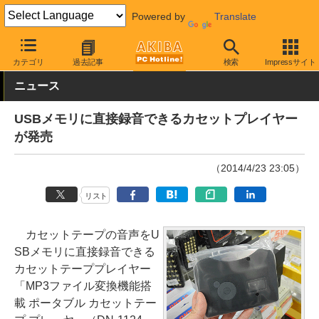
Powered by
Translate
AKIBA PC Hotline!
モバイル
メディアプレイヤー
その他
カテゴリ
過去記事
検索
Impressサイト
ニュース
USBメモリに直接録音できるカセットプレイヤー
が発売
（2014/4/23 23:05）
リスト
カセットテープの音声をU
SBメモリに直接録音できる
カセットテーププレイヤー
「MP3ファイル変換機能搭
載 ポータブル カセットテー