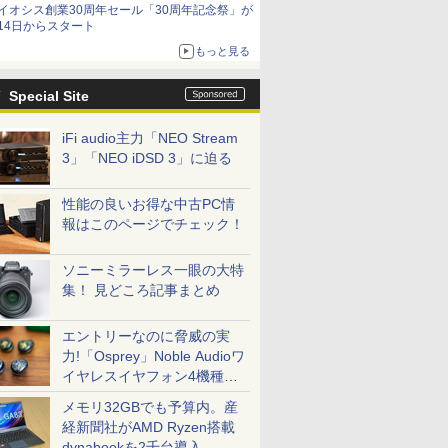
イオシス創業30周年セール「30周年記念祭」が
14日からスタート
もっと見る
Special Site
iFi audio主力「NEO Stream
3」「NEO iDSD 3」に迫る
性能の良いお得な中古PC情
報はこのページでチェック！
ソニーミラーレス一眼の大特
集！ 見どころ記事まとめ
エントリーなのに脅威の実
力!「Osprey」Noble Audioワ
イヤレスイヤフォン4機種を
一気に聴く
メモリ32GBでも予算内。産
経新聞社がAMD Ryzen搭載
dynabookを2千台導入