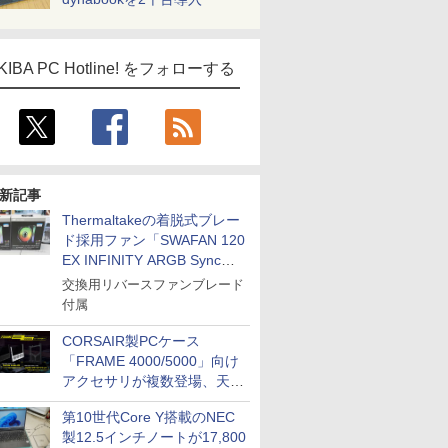
KIBA PC Hotline! をフォローする
新記事
Thermaltakeの着脱式ブレー
ド採用ファン「SWAFAN 120
EX INFINITY ARGB Sync」
に単品パッケージ
交換用リバースファンブレード
付属
CORSAIR製PCケース
「FRAME 4000/5000」向け
アクセサリが複数登場、天然
木製パネルや背面コネクタ対
第10世代Core Y搭載のNEC
応トレイなど
製12.5インチノートが17,800