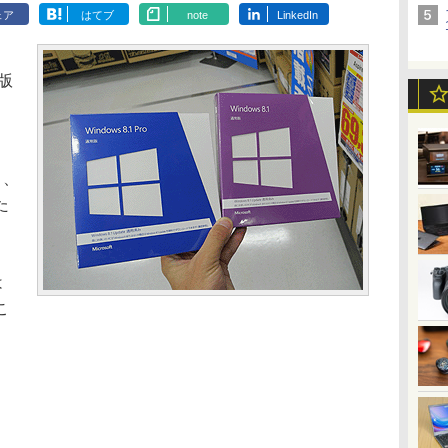
ェア
はてブ
note
LinkedIn
ル版
と、
た
は
こ