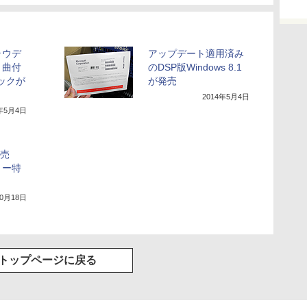
ラウデ
アップデート適用済み
ト曲付
のDSP版Windows 8.1
パックが
が発売
2014年5月4日
4年5月4日
発売
リー特
10月18日
トップページに戻る