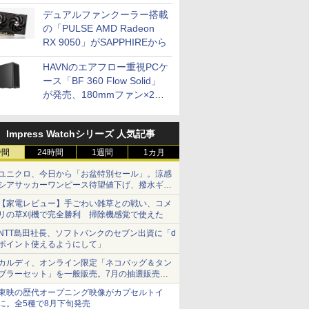
開発
デュアルファンクーラー搭載
の「PULSE AMD Radeon
RX 9050」がSAPPHIREから
HAVNのエアフロー重視PCケ
ース「BF 360 Flow Solid」
が発売、180mmファン×2搭
載
Impress Watchシリーズ 人気記事
時間
24時間
1週間
1カ月
ユニクロ、今日から「お盆特別セール」。涼感
シアサッカーワンピース待望値下げ、撥水ギア
ショーツは1990円に
【家電レビュー】手ごわい雑草との戦い、コメ
リの草刈機で完全勝利 掃除機感覚で使えた
NTT島田社長、ソフトバンクのセブン出資に「d
ポイント使えるようにして」
カルディ、オンライン限定「ネコバッグ＆タン
ブラーセット」を一般販売。7月の抽選販売の
当選無効分
東映の歴代オープニング映像がカプセルトイ
に。全5種で8月下旬発売