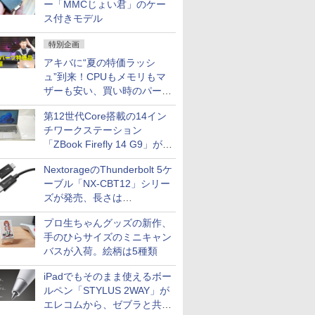
ー「MMCじょい君」のケー
ス付きモデル
特別企画
アキバに“夏の特価ラッシ
ュ”到来！CPUもメモリもマ
ザーも安い、買い時のパーツ
は？【8月7日(金)22時配信】
第12世代Core搭載の14イン
チワークステーション
「ZBook Firefly 14 G9」が
79,800円！秋葉原で中古PC
NextorageのThunderbolt 5ケ
セール
ーブル「NX-CBT12」シリー
ズが発売、長さは
30cm/50cm/1mの3種類
プロ生ちゃんグッズの新作、
手のひらサイズのミニキャン
バスが入荷。絵柄は5種類
iPadでもそのまま使えるボー
ルペン「STYLUS 2WAY」が
エレコムから、ゼブラと共同