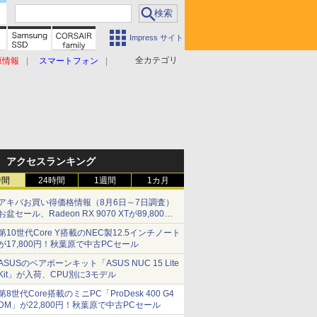
Impress サイト
全カテゴリ
原情報
スマートフォン
アクセスランキング
時間
24時間
1週間
1カ月
アキバお買い得価格情報（8月6日～7日調査）
お盆セール、Radeon RX 9070 XTが89,800
円、水平周波数24.8kHz対応の17型モニターが
第10世代Core Y搭載のNEC製12.5インチノート
9,801円、暑さ指数連動セール ほか
が17,800円！秋葉原で中古PCセール
ASUSのベアボーンキット「ASUS NUC 15 Lite
Kit」が入荷、CPU別に3モデル
第8世代Core搭載のミニPC「ProDesk 400 G4
DM」が22,800円！秋葉原で中古PCセール