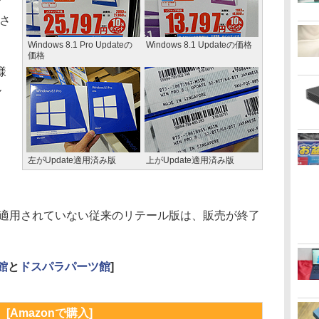
ケ
梱さ
Windows 8.1 Pro Updateの
Windows 8.1 Updateの価格
価格
様
ル
、
左がUpdate適用済み版
上がUpdate適用済み版
dateが適用されていない従来のリテール版は、販売が終了
館
と
ドスパラパーツ館
]
[Amazonで購入]