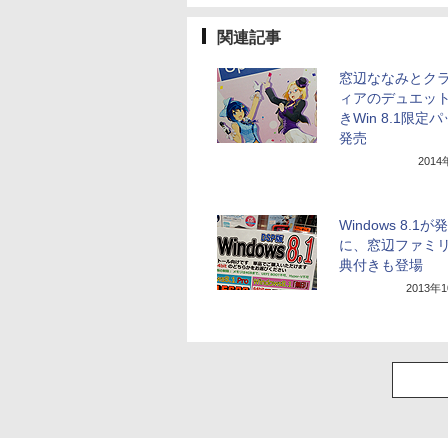
関連記事
窓辺ななみとク
ィアのデュエッ
きWin 8.1限定
発売
201
Windows 8.1が
に、窓辺ファミ
典付きも登場
2013年