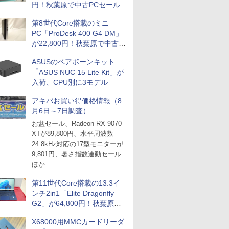
円！秋葉原で中古PCセール
第8世代Core搭載のミニ
PC「ProDesk 400 G4 DM」
が22,800円！秋葉原で中古
PCセール
ASUSのベアボーンキット
「ASUS NUC 15 Lite Kit」が
入荷、CPU別に3モデル
アキバお買い得価格情報（8
月6日～7日調査）
お盆セール、Radeon RX 9070
XTが89,800円、水平周波数
24.8kHz対応の17型モニターが
9,801円、暑さ指数連動セール
ほか
第11世代Core搭載の13.3イ
ンチ2in1「Elite Dragonfly
G2」が64,800円！秋葉原で
中古PCセール
X68000用MMCカードリーダ