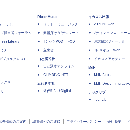
Rittor Music
イカロス出版
dフォーラム
リットーミュージック
AIRLINEweb
ップ担当者フォーラム
楽器探そう!デジマート
Jディフェンスニュー
ness Library
TシャツPOD T-OD
通訳翻訳ジャーナル
セミナー
立東舎
JレスキューWeb
 X（デジタルクロス）
山と溪谷社
イカロスアカデミー
山と溪谷オンライン
MdN
CLIMBING-NET
MdN Books
ブックス
近代科学社
MdN Design Interactiv
ing
近代科学社Digital
テックリブ
TechLib
広告掲載のご案内
編集部へのご連絡
プライバシーポリシー
会社概要