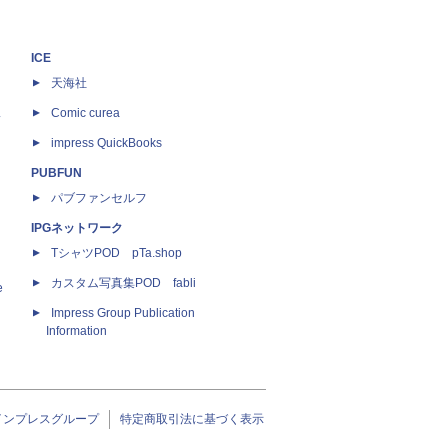
ICE
天海社
ス
Comic curea
impress QuickBooks
PUBFUN
パブファンセルフ
IPGネットワーク
TシャツPOD pTa.shop
カスタム写真集POD fabli
e
Impress Group Publication
Information
インプレスグループ
特定商取引法に基づく表示