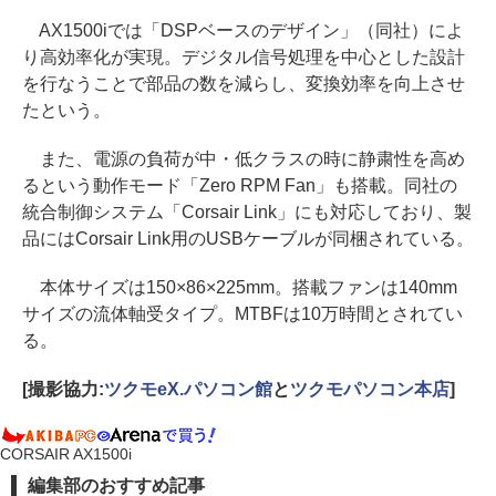
AX1500iでは「DSPベースのデザイン」（同社）によ
り高効率化が実現。デジタル信号処理を中心とした設計
を行なうことで部品の数を減らし、変換効率を向上させ
たという。
また、電源の負荷が中・低クラスの時に静粛性を高め
るという動作モード「Zero RPM Fan」も搭載。同社の
統合制御システム「Corsair Link」にも対応しており、製
品にはCorsair Link用のUSBケーブルが同梱されている。
本体サイズは150×86×225mm。搭載ファンは140mm
サイズの流体軸受タイプ。MTBFは10万時間とされてい
る。
[撮影協力:
ツクモeX.パソコン館
と
ツクモパソコン本店
]
CORSAIR AX1500i
編集部のおすすめ記事