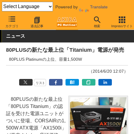
Powered by
Translate
AKIBA PC Hotline!
PCパーツ
PC電源ユニット
Corsair
カテゴリ
過去記事
検索
Impressサイト
ニュース
80PLUSの新たな最上位「Titanium」電源が発売
80PLUS Platinumの上位、容量1,500W
（2014/6/20 12:07）
リスト
80PLUSの新たな最上位
「80PLUS Titanium」の認
証を受けた電源ユニットが
ついに登場、CORSAIRの1,
500W ATX電源「AX1500i」