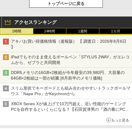
トップページに戻る
アクセスランキング
1時間
24時間
1週間
1カ月
アキバお買い得価格情報（速報版） 【 調査日：2026年8月6日
】
iPadでもそのまま使えるボールペン「STYLUS 2WAY」がエレコ
ムから、ゼブラと共同開発
DDR5メモリの16GB×2枚組が今年最安の39,980円、大容量の
64GB×2枚組は一部が続騰 [8月前半のメモリ価格]
スリム形状でキーボードとも組み合わせやすいトラックボールマ
ウス「Nape Pro」がKeychronから
XBOX Series Xが値上げで10万円超え。近い性能のゲーミング
PCを自作するといくらになる？【石田賀津男の『酒の肴にPCゲ
ーム』】
もっと見る