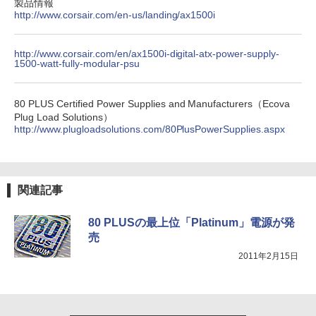
製品情報
http://www.corsair.com/en-us/landing/ax1500i
http://www.corsair.com/en/ax1500i-digital-atx-power-supply-
1500-watt-fully-modular-psu
80 PLUS Certified Power Supplies and Manufacturers（Ecova
Plug Load Solutions）
http://www.plugloadsolutions.com/80PlusPowerSupplies.aspx
関連記事
80 PLUSの最上位「Platinum」電源が発
売
2011年2月15日