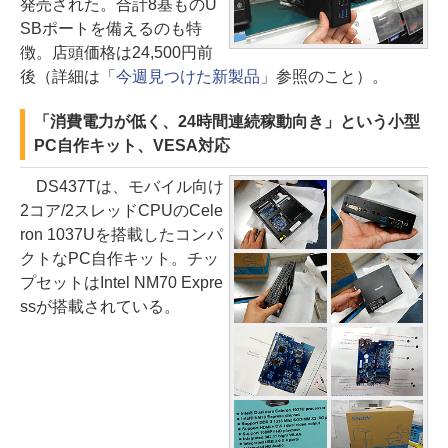
発売された。合計8基ものU
SBポートを備えるのも特
徴。店頭価格は24,500円前
後（詳細は「
今週見つけた新製品
」参照のこと）。
「消費電力が低く、24時間連続稼動向き」という小型
PC自作キット、VESA対応
DS437Tは、モバイル向け
2コア/2スレッドCPUのCele
ron 1037Uを搭載したコンパ
クトなPC自作キット。チッ
プセットはIntel NM70 Expre
ssが搭載されている。