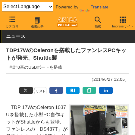
Powered by
Translate
AKIBA PC Hotline!
PCパーツ
ベアボーン
Shuttle
カテゴリ
過去記事
検索
Impressサイト
ニュース
TDP17WのCeleronを搭載したファンレスPCキッ
トが発売、Shuttle製
合計8基のUSBポートを搭載
（2014/6/27 12:05）
リスト
TDP 17WのCeleron 1037
Uを搭載した小型PC自作キ
ットがShuttleからも登場、
ファンレスの「DS437T」が