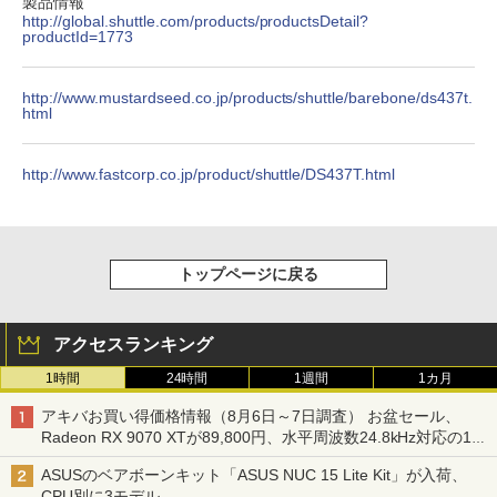
製品情報
http://global.shuttle.com/products/productsDetail?
productId=1773
http://www.mustardseed.co.jp/products/shuttle/barebone/ds437t.
html
http://www.fastcorp.co.jp/product/shuttle/DS437T.html
トップページに戻る
アクセスランキング
1時間
24時間
1週間
1カ月
アキバお買い得価格情報（8月6日～7日調査） お盆セール、
Radeon RX 9070 XTが89,800円、水平周波数24.8kHz対応の17
型モニターが9,801円、暑さ指数連動セール ほか
ASUSのベアボーンキット「ASUS NUC 15 Lite Kit」が入荷、
CPU別に3モデル