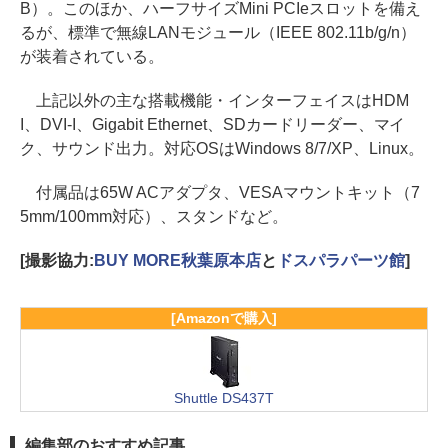
B）。このほか、ハーフサイズMini PCIeスロットを備え
るが、標準で無線LANモジュール（IEEE 802.11b/g/n）
が装着されている。
上記以外の主な搭載機能・インターフェイスはHDM
I、DVI-I、Gigabit Ethernet、SDカードリーダー、マイ
ク、サウンド出力。対応OSはWindows 8/7/XP、Linux。
付属品は65W ACアダプタ、VESAマウントキット（7
5mm/100mm対応）、スタンドなど。
[撮影協力:
BUY MORE秋葉原本店
と
ドスパラパーツ館
]
[Amazonで購入]
Shuttle DS437T
編集部のおすすめ記事