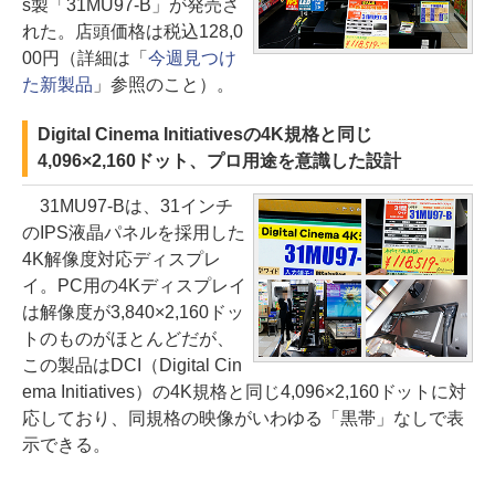
s製「31MU97-B」が発売さ
れた。店頭価格は税込128,0
00円（詳細は「
今週見つけ
た新製品
」参照のこと）。
Digital Cinema Initiativesの4K規格と同じ
4,096×2,160ドット、プロ用途を意識した設計
31MU97-Bは、31インチ
のIPS液晶パネルを採用した
4K解像度対応ディスプレ
イ。PC用の4Kディスプレイ
は解像度が3,840×2,160ドッ
トのものがほとんどだが、
この製品はDCI（Digital Cin
ema Initiatives）の4K規格と同じ4,096×2,160ドットに対
応しており、同規格の映像がいわゆる「黒帯」なしで表
示できる。