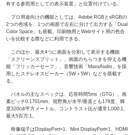
有する参照用としての表示装置」と位置付けている。
プロ用途向けの機能としては、Adobe RGBとsRGBの
2つの色域を、1つの画面で左右に分けて出力する「Dual
Color Space」も搭載。印刷物用とWebサイト用の色合
いを比較する際などに利用できる。
このほか、最大4つに画面を分割して表示する機能
「スクリーンスプリット」、画面のちらつきを抑える機
能「フリッカーセーフ」、音響技術「MaxxAudio」を採
用したステレオスピーカー（5W＋5W）などを搭載す
る。
パネルの主なスペックは、応答時間5ms（GTG）、画
素ピッチ0.1701mm、視野角が水平/垂直とも178度、輝
度320cd/平方メートル、コントラスト比が通常1,000:1、
最大5百万:1。
映像端子はDisplayPort×1、Mini DisplayPort×1、HDMI