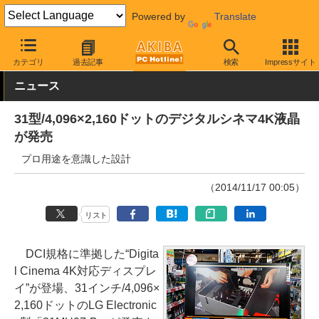
Powered by
Translate
AKIBA PC Hotline!
PC周辺機器
液晶ディスプレイ・モニター
L
カテゴリ
過去記事
検索
Impressサイト
ニュース
31型/4,096×2,160ドットのデジタルシネマ4K液晶
が発売
プロ用途を意識した設計
（2014/11/17 00:05）
リスト
DCI規格に準拠した“Digita
l Cinema 4K対応ディスプレ
イ”が登場、31インチ/4,096×
2,160ドットのLG Electronic