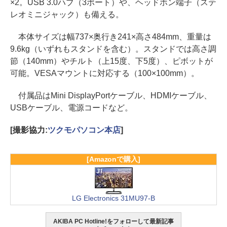
×2。USB 3.0ハブ（3ポート）や、ヘッドホン端子（ステ
レオミニジャック）も備える。
本体サイズは幅737×奥行き241×高さ484mm、重量は
9.6kg（いずれもスタンドを含む）。スタンドでは高さ調
節（140mm）やチルト（上15度、下5度）、ピボットが
可能。VESAマウントに対応する（100×100mm）。
付属品はMini DisplayPortケーブル、HDMIケーブル、
USBケーブル、電源コードなど。
[撮影協力:
ツクモパソコン本店
]
[Amazonで購入]
LG Electronics 31MU97-B
AKIBA PC Hotline!をフォローして最新記事