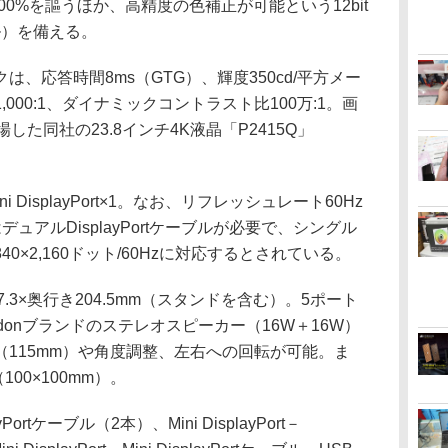
100%を謳うほか、高精度の色補正が可能という12bit
ル）を備える。
、応答時間8ms（GTG）、輝度350cd/平方メー
000:1、ダイナミックコントラスト比100万:1。画
場した同社の23.8インチ4K液晶「P2415Q」
ni DisplayPort×1。なお、リフレッシュレート60Hz
にはデュアルDisplayPortケーブルが必要で、シングル
3,840×2,160ドット/60Hzに対応するとされている。
7.3×奥行き204.5mm（スタンドを含む）。5ポート
/Kardonブランドのステレオスピーカー（16W＋16W）
115mm）や角度調整、左右への回転が可能。ま
00×100mm）。
Portケーブル（2本）、Mini DisplayPort－