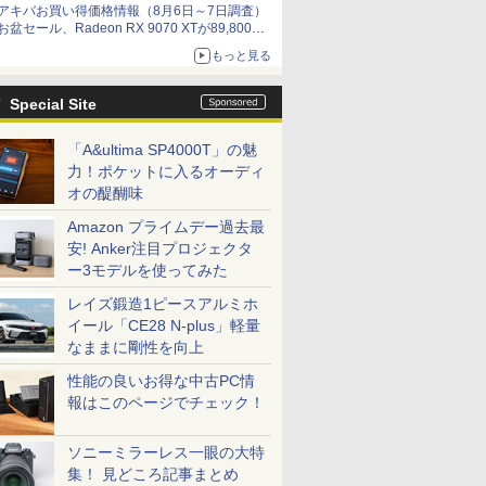
アキバお買い得価格情報（8月6日～7日調査）
by 石川 ひさよし
お盆セール、Radeon RX 9070 XTが89,800
円、水平周波数24.8kHz対応の17型モニターが
もっと見る
9,801円、暑さ指数連動セール ほか
Special Site
「A&ultima SP4000T」の魅
力！ポケットに入るオーディ
オの醍醐味
Amazon プライムデー過去最
安! Anker注目プロジェクタ
ー3モデルを使ってみた
レイズ鍛造1ピースアルミホ
イール「CE28 N-plus」軽量
なままに剛性を向上
性能の良いお得な中古PC情
報はこのページでチェック！
ソニーミラーレス一眼の大特
集！ 見どころ記事まとめ