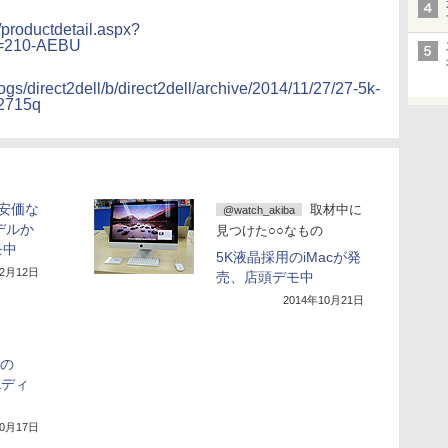
/productdetail.aspx?
u=210-AEBU
logs/direct2dell/b/direct2dell/archive/2014/11/27/27-5k-
2715q
の安価な
取材中に
@watch_akiba
がデルか
見つけた○○なもの
モ中
5K液晶採用のiMacが発
12月12日
売、店頭デモ中
2014年10月21日
度の
5Kディ
10月17日