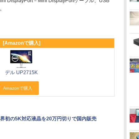
 DisplayPort－Mini DisplayPortケーブル、USB
ど。
[Amazonで購入]
デル UP2715K
界初の5K対応液晶を20万円切りで国内販売