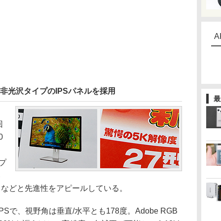
A
ット、非光沢タイプのIPSパネルを採用
最
回
0
プ
比
」などと先進性をアピールしている。
で、視野角は垂直/水平とも178度。Adobe RGB