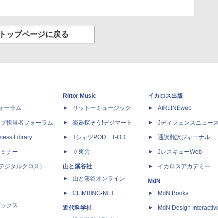
トップページに戻る
Rittor Music
イカロス出版
dフォーラム
リットーミュージック
AIRLINEweb
ップ担当者フォーラム
楽器探そう!デジマート
Jディフェンスニュー
ness Library
TシャツPOD T-OD
通訳翻訳ジャーナル
セミナー
立東舎
JレスキューWeb
 X（デジタルクロス）
山と溪谷社
イカロスアカデミー
山と溪谷オンライン
MdN
CLIMBING-NET
MdN Books
ブックス
近代科学社
MdN Design Interactiv