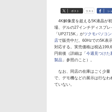
ポスト
リスト
シ
4K解像度を超える5K液晶が
場、デルの27インチディスプレ
「UP2715K」が
ツクモパソコン
店
で販売中だ。60Hzでの5K表
対応する。実売価格は税込199,6
円前後（詳細は「
今週見つけた
製品
」参照のこと）。
なお、同店の在庫はごく少量
で、デモ機などの展示は行なわ
ていない。