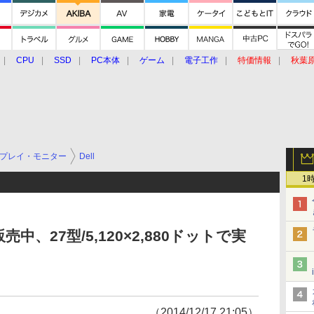
CPU
SSD
PC本体
ゲーム
電子工作
特価情報
秋葉
グルメ
イベント
価格動向
プレイ・モニター
Dell
1
中、27型/5,120×2,880ドットで実
（2014/12/17 21:05）