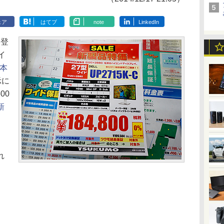
ェア
はてブ
note
LinkedIn
初登
イ
本
示に
00
新
れ