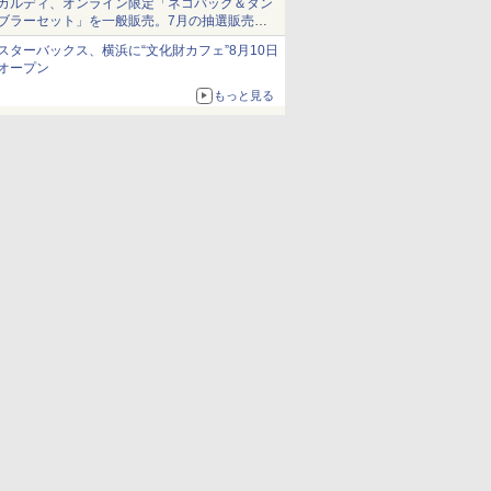
カルディ、オンライン限定「ネコバッグ＆タン
ブラーセット」を一般販売。7月の抽選販売の
当選無効分
スターバックス、横浜に“文化財カフェ”8月10日
オープン
もっと見る