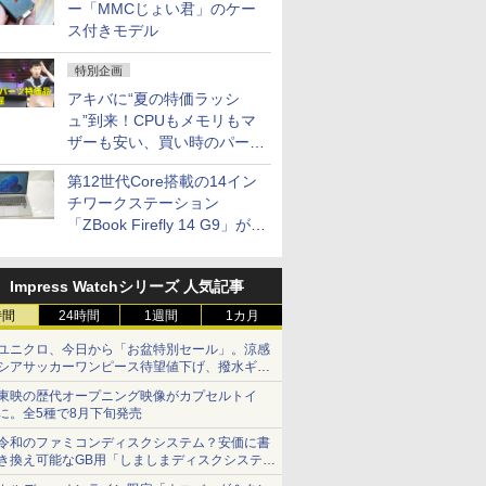
ー「MMCじょい君」のケー
ス付きモデル
特別企画
アキバに“夏の特価ラッシ
ュ”到来！CPUもメモリもマ
ザーも安い、買い時のパーツ
は？【8月7日(金)22時配信】
第12世代Core搭載の14イン
チワークステーション
「ZBook Firefly 14 G9」が
79,800円！秋葉原で中古PC
セール
Impress Watchシリーズ 人気記事
時間
24時間
1週間
1カ月
ユニクロ、今日から「お盆特別セール」。涼感
シアサッカーワンピース待望値下げ、撥水ギア
ショーツは1990円に
東映の歴代オープニング映像がカプセルトイ
に。全5種で8月下旬発売
令和のファミコンディスクシステム？安価に書
き換え可能なGB用「しましまディスクシステ
ム」