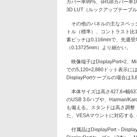
カバー率99%、sRGBカバー率
3D LUT（ルックアップテーブ
その他のパネルの主なスペックは
トル（標準）、コントラスト比1,
素ピッチは0.116mmで、先週登
（0.13725mm）より細かい。
映像端子はDisplayPort×2、Mi
での5,120×2,880ドット表示
DisplayPortケーブルの場合は
本体サイズは高さ427.6×幅63
のUSB 3.0ハブや、Harman
も備える。スタンドは高さ調整（
た、VESAマウントに対応する（1
付属品はDisplayPort－Display