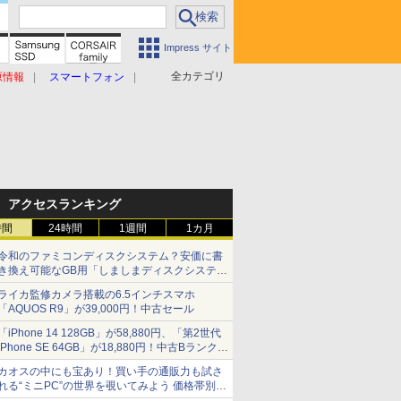
Impress サイト
全カテゴリ
原情報
スマートフォン
アクセスランキング
時間
24時間
1週間
1カ月
令和のファミコンディスクシステム？安価に書
き換え可能なGB用「しましまディスクシステ
ム」
ライカ監修カメラ搭載の6.5インチスマホ
「AQUOS R9」が39,000円！中古セール
「iPhone 14 128GB」が58,880円、「第2世代
iPhone SE 64GB」が18,880円！中古Bランク品
セール
カオスの中にも宝あり！買い手の通販力も試さ
れる“ミニPC”の世界を覗いてみよう 価格帯別に
仕様や特徴を整理、11製品をピックアップ text