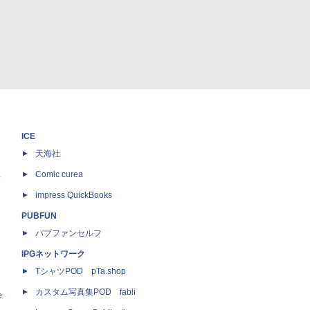
ICE
天海社
ス
Comic curea
impress QuickBooks
PUBFUN
パブファンセルフ
IPGネットワーク
TシャツPOD pTa.shop
カスタム写真集POD fabli
e