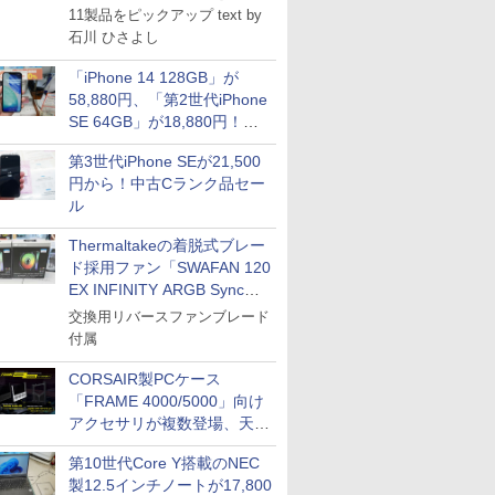
11製品をピックアップ text by
石川 ひさよし
「iPhone 14 128GB」が
58,880円、「第2世代iPhone
SE 64GB」が18,880円！中
古Bランク品セール
第3世代iPhone SEが21,500
円から！中古Cランク品セー
ル
Thermaltakeの着脱式ブレー
ド採用ファン「SWAFAN 120
EX INFINITY ARGB Sync」
に単品パッケージ
交換用リバースファンブレード
付属
CORSAIR製PCケース
「FRAME 4000/5000」向け
アクセサリが複数登場、天然
木製パネルや背面コネクタ対
第10世代Core Y搭載のNEC
応トレイなど
製12.5インチノートが17,800