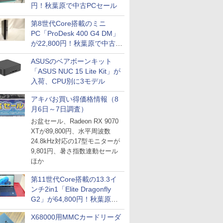
円！秋葉原で中古PCセール
第8世代Core搭載のミニ
PC「ProDesk 400 G4 DM」
が22,800円！秋葉原で中古
PCセール
ASUSのベアボーンキット
「ASUS NUC 15 Lite Kit」が
入荷、CPU別に3モデル
アキバお買い得価格情報（8
月6日～7日調査）
お盆セール、Radeon RX 9070
XTが89,800円、水平周波数
24.8kHz対応の17型モニターが
9,801円、暑さ指数連動セール
ほか
第11世代Core搭載の13.3イ
ンチ2in1「Elite Dragonfly
G2」が64,800円！秋葉原で
中古PCセール
X68000用MMCカードリーダ