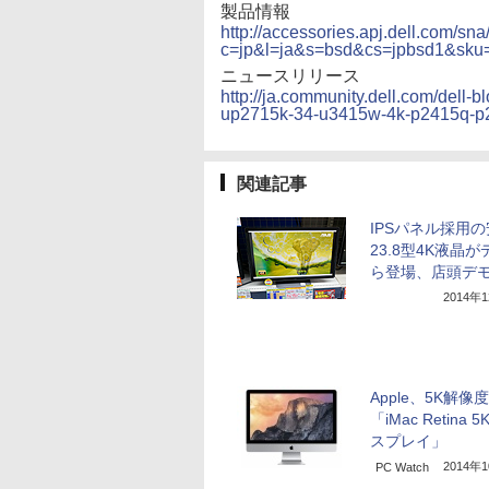
製品情報
http://accessories.apj.dell.com/sna
c=jp&l=ja&s=bsd&cs=jpbsd1&sk
ニュースリリース
http://ja.community.dell.com/dell-b
up2715k-34-u3415w-4k-p2415q-p
関連記事
IPSパネル採用
23.8型4K液晶
ら登場、店頭デ
2014年
Apple、5K解像
「iMac Retina 
スプレイ」
2014年
PC Watch